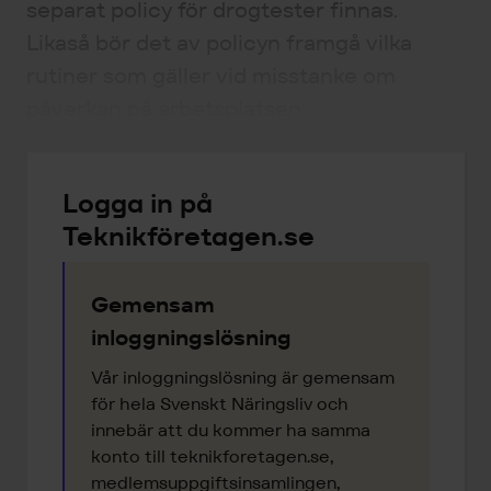
separat policy för drogtester finnas.
Likaså bör det av policyn framgå vilka
rutiner som gäller vid misstanke om
påverkan på arbetsplatsen.
Logga in på
Teknikföretagen.se
Gemensam
inloggningslösning
Vår inloggningslösning är gemensam
för hela Svenskt Näringsliv och
innebär att du kommer ha samma
konto till teknikforetagen.se,
medlemsuppgiftsinsamlingen,