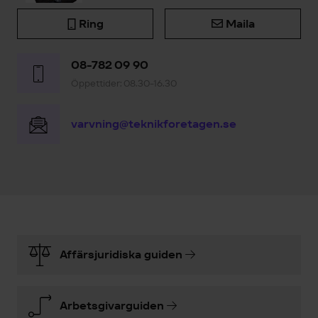
Ring
Maila
08-782 09 90
Öppettider: 08.30-16.30
varvning@teknikforetagen.se
Affärsjuridiska guiden
Arbetsgivarguiden