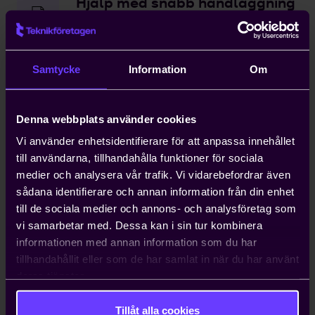
Hjälp med snabb handläggning
av arbetstillstånd
Kompetensförsörjning är ett växande
problem för entreprenörer, och att
Samtycke
Information
Om
anställa icke-EU-medborgare kan ta upp
till ett år. Teknikföretagen kan ordna
arbetstillstånd på tio dagar.
Denna webbplats använder cookies
Vi använder enhetsidentifierare för att anpassa innehållet
Hjälp med att driva viktiga
till användarna, tillhandahålla funktioner för sociala
näringspolitiska frågor
medier och analysera vår trafik. Vi vidarebefordrar även
sådana identifierare och annan information från din enhet
Vi bedriver påverkans- och
till de sociala medier och annons- och analysföretag som
opinionsarbete i Sverige och EU för att
vi samarbetar med. Dessa kan i sin tur kombinera
ta tillvara våra medlemmars intressen.
informationen med annan information som du har
Genom oss har du möjlighet att påverka
tillhandahållit eller som de har samlat in när du har använt
beslut som du som enskilt företag i
deras tjänster.
vanliga fall bara får ta konsekvenserna av.
Tillåt alla cookies