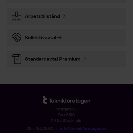
Arbetstillstånd
Kollektivavtal
Standardavtal Premium
Storgatan 5
Box 5510
114 85 Stockholm
08 - 782 08 00
•
info@teknikforetagen.se