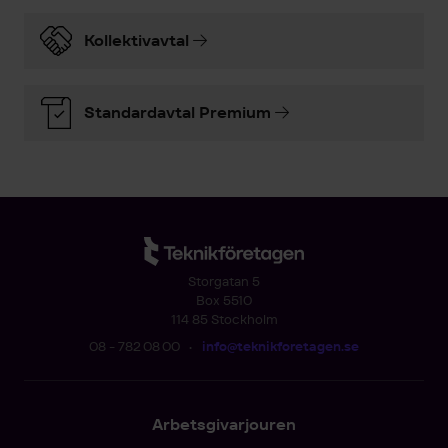
Kollektivavtal
Standardavtal Premium
Storgatan 5
Box 5510
114 85 Stockholm
08 - 782 08 00
•
info@teknikforetagen.se
Arbetsgivarjouren