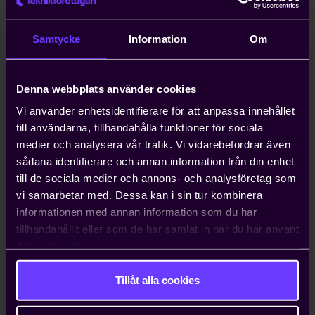
anställa icke-EU-medborgare kan ta upp
till ett år. Teknikföretagen kan ordna
Samtycke
Information
Om
arbetstillstånd på tio dagar.
Denna webbplats använder cookies
Hjälp med att driva viktiga
näringspolitiska frågor
Vi använder enhetsidentifierare för att anpassa innehållet
till användarna, tillhandahålla funktioner för sociala
Vi bedriver påverkans- och
medier och analysera vår trafik. Vi vidarebefordrar även
opinionsarbete i Sverige och EU för att
sådana identifierare och annan information från din enhet
ta tillvara våra medlemmars intressen.
till de sociala medier och annons- och analysföretag som
Genom oss har du möjlighet att påverka
vi samarbetar med. Dessa kan i sin tur kombinera
beslut som du som enskilt företag i
informationen med annan information som du har
vanliga fall bara får ta konsekvenserna av.
tillhandahållit eller som de har samlat in när du har använt
deras tjänster.
Tillåt alla cookies
Kontakta oss