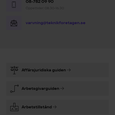
08-782 09 90
Öppettider: 08.30-16.30
varvning@teknikforetagen.se
Affärsjuridiska guiden
Arbetsgivarguiden
Arbetstillstånd