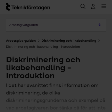
Hoppa till huvudinnehåll
Hoppa till artikeln
Arbetsgivarguiden
Arbetsgivarguiden
Diskriminering och likabehandling
Diskriminering och likabehandling - Introduktion
Diskriminering och
likabehandling -
Introduktion
I det här avsnittet finns information om
diskriminering, de olika
diskrimineringsgrunderna och exempel på
vad arbetsgivaren bör tänka på för att inte