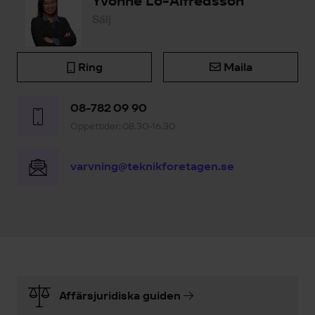
Yvonne Lo-Alfredsson
Sälj
Ring
Maila
08-782 09 90
Öppettider: 08.30-16.30
varvning@teknikforetagen.se
Affärsjuridiska guiden