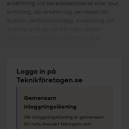
ersättning vid beredskapstjänst eller jour,
kvittning, ob-ersättning, semesterlön,
sjuklön, skiftformstillägg, ersättning vid
övertid, avdrag vid frånvaro såsom
ledighet med föräldrapenning eller
överenskommen tjänstledighet.
Logga in på
Teknikföretagen.se
Gemensam
inloggningslösning
Vår inloggningslösning är gemensam
för hela Svenskt Näringsliv och