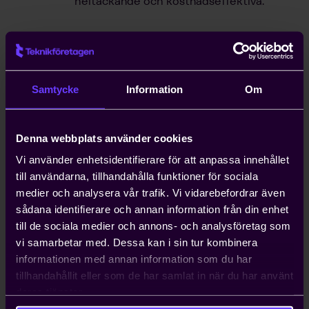
heltäckande och kostnadseffektiva.
Hjälp med snabb handläggning
av arbetstillstånd
Kompetensförsörjning är ett växande
Samtycke
Information
Om
problem för entreprenörer, och att
anställa icke-EU-medborgare kan ta upp
till ett år. Teknikföretagen kan ordna
Denna webbplats använder cookies
arbetstillstånd på tio dagar.
Vi använder enhetsidentifierare för att anpassa innehållet
till användarna, tillhandahålla funktioner för sociala
medier och analysera vår trafik. Vi vidarebefordrar även
Hjälp med att driva viktiga
sådana identifierare och annan information från din enhet
näringspolitiska frågor
till de sociala medier och annons- och analysföretag som
Vi bedriver påverkans- och
vi samarbetar med. Dessa kan i sin tur kombinera
opinionsarbete i Sverige och EU för att
informationen med annan information som du har
ta tillvara våra medlemmars intressen.
tillhandahållit eller som de har samlat in när du har använt
Genom oss har du möjlighet att påverka
deras tjänster.
beslut som du som enskilt företag i