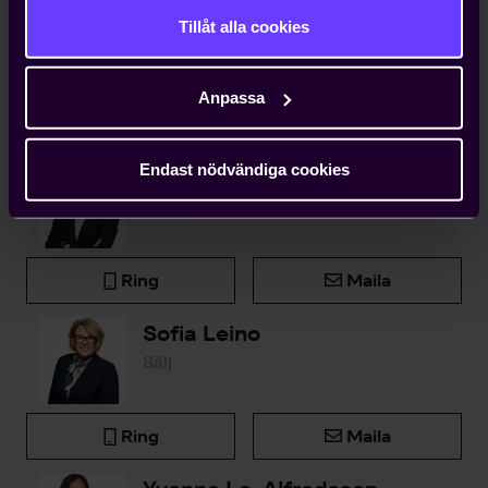
vanliga fall bara får ta konsekvenserna av.
Tillåt alla cookies
Anpassa
Kontakta oss
Endast nödvändiga cookies
Björn Widlert
Chef Medlemsenheten
Ring
Maila
Sofia Leino
Sälj
Ring
Maila