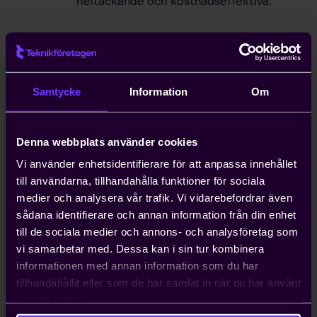
heltäckande och kostnadseffektiva.
Hjälp med snabb handläggning
av arbetstillstånd
Kompetensförsörjning är ett växande
Samtycke
Information
Om
problem för entreprenörer, och att
anställa icke-EU-medborgare kan ta upp
till ett år. Teknikföretagen kan ordna
Denna webbplats använder cookies
arbetstillstånd på tio dagar.
Vi använder enhetsidentifierare för att anpassa innehållet
till användarna, tillhandahålla funktioner för sociala
medier och analysera vår trafik. Vi vidarebefordrar även
Hjälp med att driva viktiga
sådana identifierare och annan information från din enhet
näringspolitiska frågor
till de sociala medier och annons- och analysföretag som
Vi bedriver påverkans- och
vi samarbetar med. Dessa kan i sin tur kombinera
opinionsarbete i Sverige och EU för att
informationen med annan information som du har
ta tillvara våra medlemmars intressen.
tillhandahållit eller som de har samlat in när du har använt
Genom oss har du möjlighet att påverka
deras tjänster.
beslut som du som enskilt företag i