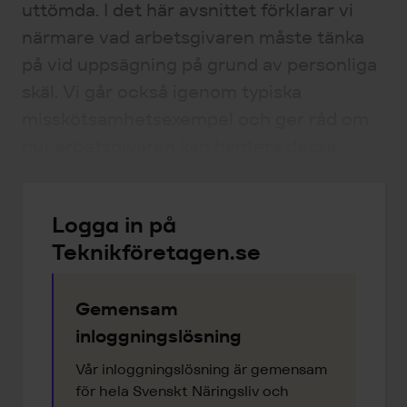
uttömda. I det här avsnittet förklarar vi
närmare vad arbetsgivaren måste tänka
på vid uppsägning på grund av personliga
skäl. Vi går också igenom typiska
misskötsamhetsexempel och ger råd om
hur arbetsgivaren kan hantera dessa.
Logga in på
Teknikföretagen.se
Gemensam
inloggningslösning
Vår inloggningslösning är gemensam
för hela Svenskt Näringsliv och