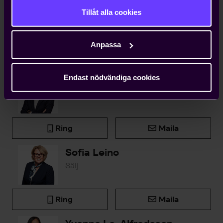
vanliga fall bara får ta konsekvenserna av.
Tillåt alla cookies
Anpassa
Kontakta oss
Endast nödvändiga cookies
Björn Widlert
Chef Medlemsenheten
Ring
Maila
Sofia Leino
Sälj
Ring
Maila