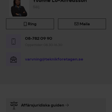
Yvonne Lo-Alfredsson
Sälj
Ring
Maila
08-782 09 90
Öppettider: 08.30-16.30
varvning@teknikforetagen.se
Affärsjuridiska guiden