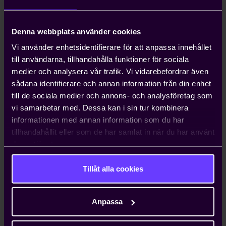
Du kommer att få en länk till er ansökan via denna e-
Denna webbplats använder cookies
post. E-postadressen använder vi för att informera
Vi använder enhetsidentifierare för att anpassa innehållet
om ansökningsprocessen och svara på
till användarna, tillhandahålla funktioner för sociala
supportfrågor.
medier och analysera vår trafik. Vi vidarebefordrar även
sådana identifierare och annan information från din enhet
Skicka ansökan
till de sociala medier och annons- och analysföretag som
vi samarbetar med. Dessa kan i sin tur kombinera
informationen med annan information som du har
tillhandahållit eller som de har samlat in när du har använt
Jag hittar inte länken till min ansökan
deras tjänster.
Tillåt alla cookies
Kontakta oss
Anpassa