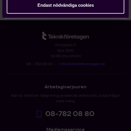
Endast nödvändiga cookies
Storgatan 5
Box 5510
114 85 Stockholm
08 - 782 08 00
•
info@teknikforetagen.se
Arbetsgivarjouren
När du behöver rådgivning avseende arbetsrätt, avtalsfrågor
med mera.
08-782 08 80
Medlemsservice