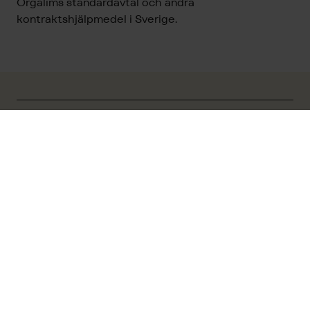
Orgalims standardavtal och andra
kontraktshjälpmedel i Sverige.
Prenumerationstjänsten
Standardavtal Premium
Det är viktigt att välja rätt avtal beroende på vilken
typ av produkt eller tjänst och vilken marknad
affären avser. Standardavtal Premium är en särskild
betaltjänst som ger dig tillgång till de flesta
standardavtal som du och ditt företag behöver i er
köp- och försäljningsverksamheten.