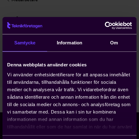
Pia Ekelund Thörn
Verksamhetsansvarig Affärsjuridik
Samtycke
Information
Om
Affärsjuridik
Stockholm Huvudkontor
Denna webbplats använder cookies
08-782 08 10
Vi använder enhetsidentifierare för att anpassa innehållet
pia.ekelund-thorn@teknikforetagen.se
till användarna, tillhandahålla funktioner för sociala
medier och analysera vår trafik. Vi vidarebefordrar även
sådana identifierare och annan information från din enhet
till de sociala medier och annons- och analysföretag som
vi samarbetar med. Dessa kan i sin tur kombinera
informationen med annan information som du har
tillhandahållit eller som de har samlat in när du har använt
deras tjänster.
Storgatan 5