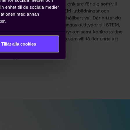
Sajten Upptäck tech gör det enklare för dig som vill
n enhet till de sociala medier
bidra till att fler unga ser STEM-utbildningar och
rmationen med annan
yrken som ett attraktivt och hållbart val. Där hittar du
er.
de senaste rapporterna om ungas attityder till STEM,
insikter om framtidens teknikyrken samt konkreta tips
för lärare, föräldrar och andra som vill få fler unga att
Tillåt alla cookies
upptäcka tech. ​
Till Upptäck Tech