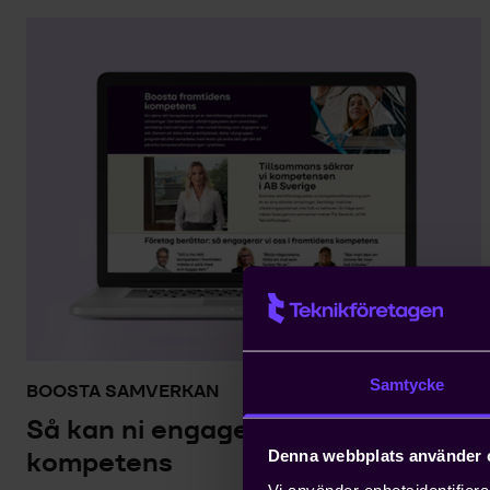
Samtycke
BOOSTA SAMVERKAN
Så kan ni engagera er i framtidens
kompetens
Denna webbplats använder 
Vi använder enhetsidentifierar