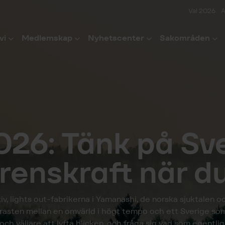
Val 2026
A
vi
Medlemskap
Nyhetscenter
Sakområden
026: Tänk på Sv
renskraft när du
iv, lights out-fabrikerna i Yamanashi, de norska sjuktalen o
sten mellan en omvärld i högt tempo och ett Sverige som st
 och väljare att lyfta blicken, och fråga sig vad som egentlig