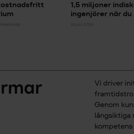
 kostnadsfritt
1,5 miljoner indis
rium
ingenjörer när du
 Arbetsmiljö
22 juni 2026
ormar
Vi driver in
framtidstro
Genom kuns
långsiktiga s
kompetens o