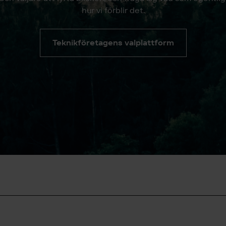
hur vi förblir det.
Teknikföretagens valplattform