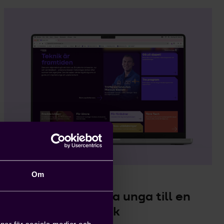
Om
UPPTÄCK TECH
Guida och inspirera unga till en
framtid inom teknik
ioner för sociala medier och