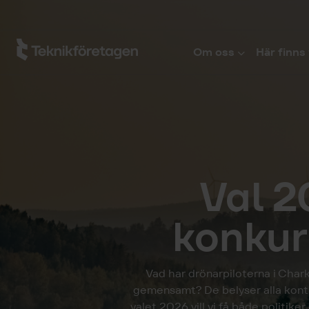
Hoppa till huvudinnehåll
Om oss
Här finns 
Val 2
konkur
Vad har drönarpiloterna i Chark
gemensamt? De belyser alla kontra
valet 2026 vill vi få både politiker