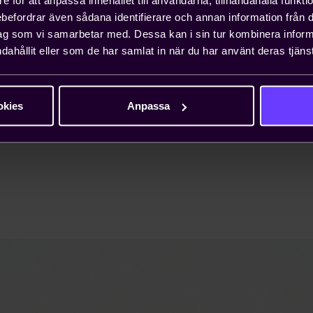
Tech Forward samlar tekniksverige och öppnar dörrar
rebefordrar även sådana identifierare och annan information från di
till kunskapsutbyte, samverkan och framtida
ag som vi samarbetar med. Dessa kan i sin tur kombinera info
innovation. Här kan du ta del av det senaste inom
dahållit eller som de har samlat in när du har använt deras tjänst
tekniksektorn, delta i inspirerande webbinarium och
dela kunskap med andra delar av tekniksverige.
Tillsammans är vi en kraft att räkna med.
okies
Anpassa
Till Tech Forward