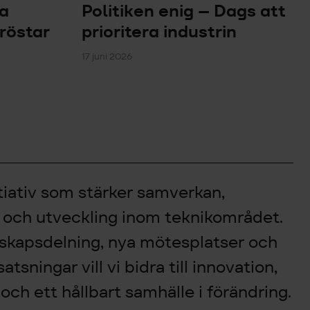
ka
Politiken enig – Dags att
 röstar
prioritera industrin
17 juni 2026
itiativ som stärker samverkan,
 och utveckling inom teknikområdet.
kapsdelning, nya mötesplatser och
atsningar vill vi bidra till innovation,
ch ett hållbart samhälle i förändring.