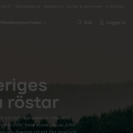
vtal 27
Standardavtal
Webbshop
Kurser & seminarier
In English
Medlemsportalen
Sök
Logga in
eriges
 röstar
ch ett nytt datacenter i Horndal
år inför flera stora vägval. Inför
en gör Sverige till ett rikt land och