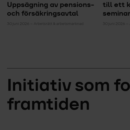
Uppsägning av pensions-
till ett
och försäkringsavtal
semina
30 juni 2026 – Arbetsrätt & arbetsmarknad
30 juni 2026 –
Initiativ som f
framtiden