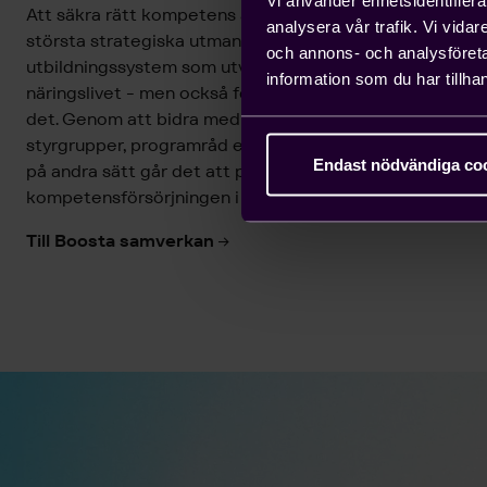
Att säkra rätt kompetens är en av teknikföretags
analysera vår trafik. Vi vida
största strategiska utmaningar. Det behövs ett
och annons- och analysföret
utbildningssystem som utvecklas i samklang med
information som du har tillhan
näringslivet - men också företag som engagerar sig i
det. Genom att bidra med praktikplatser, delta i
styrgrupper, programråd eller samarbeta med skolor
Endast nödvändiga co
på andra sätt går det att påverka
kompetensförsörjningen i praktiken.
Till Boosta samverkan