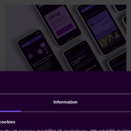
Information
TECH FORWARD
Den nya mötesplatsen för hela
tekniksverige
cookies
e för att anpassa innehållet till användarna, tillhandahålla funkt