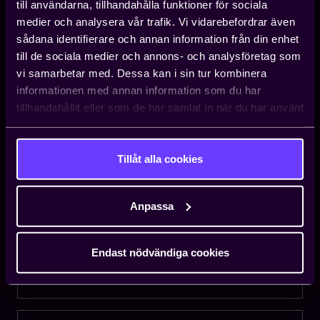
till användarna, tillhandahålla funktioner för sociala
medier och analysera vår trafik. Vi vidarebefordrar även
sådana identifierare och annan information från din enhet
Arbetsgivarjouren
till de sociala medier och annons- och analysföretag som
vi samarbetar med. Dessa kan i sin tur kombinera
När du behöver rådgivning avseende arbetsrätt, avtalsfrågor
med mera.
informationen med annan information som du har
tillhandahållit eller som de har samlat in när du har använt
08-782 08 80
deras tjänster.
Medlemsservice
Tillåt alla cookies
När du har administrativa frågor som uppgiftsändringar och
avgiftsfrågor.
Anpassa
08-782 09 20
Endast nödvändiga cookies
Kontakta oss