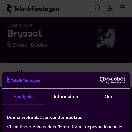
Hoppa till huvudinnehåll
Här finns vi
Bryssel
Bryssel, Belgien
Bryssel
Samtycke
Information
Om
Storgatan 5
Box 5510
Denna webbplats använder cookies
114 85 Stockholm
Vi använder enhetsidentifierare för att anpassa innehållet
08 - 782 08 00
•
info@teknikforetagen.se