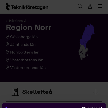
Hoppa till huvudinnehåll
Här finns vi
Region Norr
Gävleborgs län
Jämtlands län
Norrbottens län
Västerbottens län
Västernorrlands län
Skellefteå