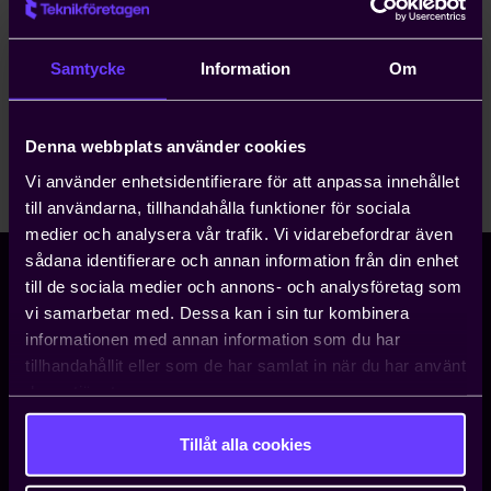
Sundsvall
Samtycke
Information
Om
Arbetsgivargrupper
Denna webbplats använder cookies
Vi använder enhetsidentifierare för att anpassa innehållet
Regionstyrelse
till användarna, tillhandahålla funktioner för sociala
medier och analysera vår trafik. Vi vidarebefordrar även
sådana identifierare och annan information från din enhet
till de sociala medier och annons- och analysföretag som
vi samarbetar med. Dessa kan i sin tur kombinera
Storgatan 5
informationen med annan information som du har
Box 5510
tillhandahållit eller som de har samlat in när du har använt
114 85 Stockholm
deras tjänster.
08 - 782 08 00
•
info@teknikforetagen.se
Tillåt alla cookies
Arbetsgivarjouren