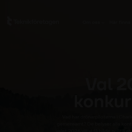
Hoppa till huvudinnehåll
Om oss
Här finns 
Val 2
konkur
Vad har drönarpiloterna i Chark
gemensamt? De belyser alla kontra
valet 2026 vill vi få både politiker