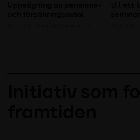
Uppsägning av pensions-
till ett
och försäkringsavtal
semina
30 juni 2026 – Arbetsrätt & arbetsmarknad
30 juni 2026 –
Initiativ som f
framtiden