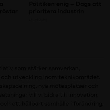
ka
Politiken enig – Dags att
 röstar
prioritera industrin
17 juni 2026
itiativ som stärker samverkan,
 och utveckling inom teknikområdet.
kapsdelning, nya mötesplatser och
atsningar vill vi bidra till innovation,
ch ett hållbart samhälle i förändring.