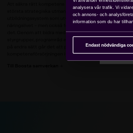
medle
Att säkra rätt kompetens är en av teknikföretags
analysera vår trafik. Vi vida
största strategiska utmaningar. Det behövs ett
och annons- och analysföret
utbildningssystem som utvecklas i samklang med
information som du har tillhan
näringslivet - men också företag som engagerar sig i
det. Genom att bidra med praktikplatser, delta i
styrgrupper, programråd eller samarbeta med skolor
Endast nödvändiga co
på andra sätt går det att påverka
kompetensförsörjningen i praktiken.
Till Boosta samverkan