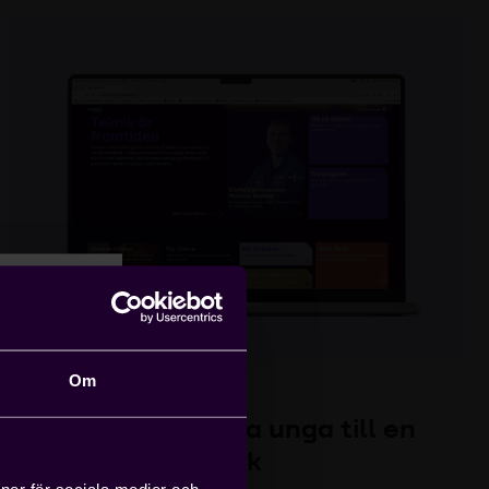
Om
UPPTÄCK TECH
Guida och inspirera unga till en
och
framtid inom teknik
ioner för sociala medier och