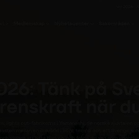
Val 2026
A
vi
Medlemskap
Nyhetscenter
Sakområden
026: Tänk på Sv
renskraft när du
iv, lights out-fabrikerna i Yamanashi, de norska sjuktalen o
sten mellan en omvärld i högt tempo och ett Sverige som st
 och väljare att lyfta blicken, och fråga sig vad som egentlig