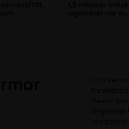
 kostnadsfritt
1,5 miljoner indis
rium
ingenjörer när du
 Arbetsmiljö
22 juni 2026
ormar
Vi driver in
framtidstro
Genom kuns
långsiktiga s
kompetens o