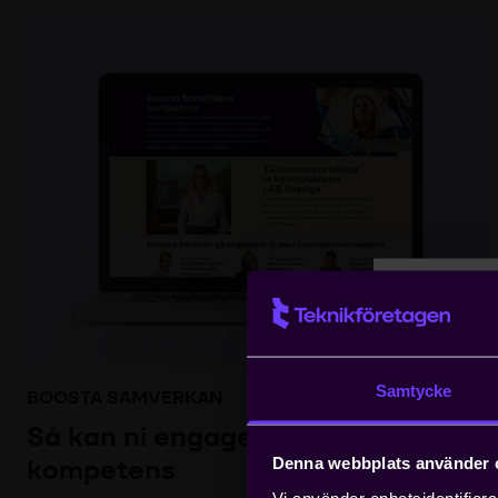
Logg
Samtycke
BOOSTA SAMVERKAN
Geme
Så kan ni engagera er i framtidens
Vår i
kompetens
Denna webbplats använder 
inneb
Vi använder enhetsidentifierar