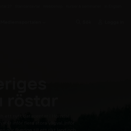
vtal 27
Standardavtal
Webbshop
Kurser & seminarier
In English
Medlemsportalen
Sök
Logga in
eriges
 röstar
ch ett nytt datacenter i Horndal
år inför flera stora vägval. Inför
en gör Sverige till ett rikt land och