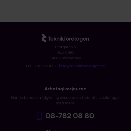
Storgatan 5
Box 5510
114 85 Stockholm
08 - 782 08 00
•
info@teknikforetagen.se
Arbetsgivarjouren
När du behöver rådgivning avseende arbetsrätt, avtalsfrågor
med mera.
08-782 08 80