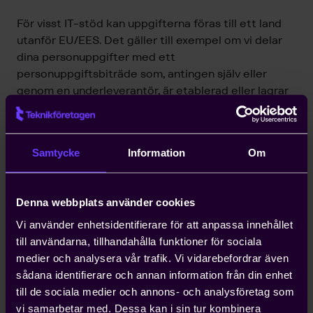
För visst IT-stöd kan uppgifterna föras till ett land
utanför EU/EES. Det gäller till exempel om vi delar
dina personuppgifter med ett
personuppgiftsbiträde som, antingen själv eller
genom en underleverantör, är etablerad eller lagrar
information i ett land utanför EU/EES. Som
personuppgiftsansvariga är vi ansvariga för att vidta
alla rimliga legala, tekniska och organisatoriska
Samtycke
Information
Om
åtgärder för att säkerställa att dessa behandlingar
sker i enlighet med bestämmelser inom EU/EES.
Denna webbplats använder cookies
När personuppgifter behandlas utanför EU/EES
garanteras skyddsnivån antingen genom ett beslut
Vi använder enhetsidentifierare för att anpassa innehållet
från EU-kommissionen om att landet ifråga
till användarna, tillhandahålla funktioner för sociala
säkerställer en adekvat skyddsnivå eller genom
medier och analysera vår trafik. Vi vidarebefordrar även
användandet av så kallade lämpliga skyddsåtgärder.
sådana identifierare och annan information från din enhet
Hit hör bland annat ”Privacy Shield” användningen av
till de sociala medier och annons- och analysföretag som
”Binding Corporate Rules” och olika avtalslösningar.
vi samarbetar med. Dessa kan i sin tur kombinera