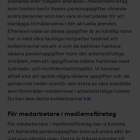
anställda eller tidigare anställda i medlemsföretag
som tvisten berör liksom personuppgifter rörande
andra personer som kan vara av betydelse för att
klarlägga förhållandena i det aktuella ärendet.
Eftersom vissa av dessa uppgifter är av känslig natur
har vi med våra fackliga motparter tecknat ett
kollektivavtal om att vi och de behöver hantera
sådana personuppgifter inom det arbetsrättsliga
området, men att uppgifterna måste hanteras med
tystnads- och konfidentialitetsplikt. Vi kommer
alltså inte att sprida några sådana uppgifter och de
sprids inte heller utanför den krets av våra anställda
som företräder medlemmar i arbetsrättsliga tvister.
Du kan läsa detta kollektivavtal
här
.
För medarbetare i medlemsföretag
För medarbetare i medlemsföretag kan vi komma
att behandla personuppgifter även på andra sätt än
vad som nämnts ovan. Detta är främst kopplat till