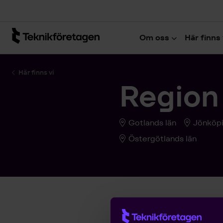
Hoppa till huvudinnehåll
Om oss
Här finns 
Här finns vi
Region
Gotlands län
Jönköpi
Östergötlands län