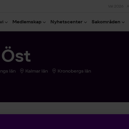
Val 2026
A
vi
Medlemskap
Nyhetscenter
Sakområden
 Öst
ngs län
Kalmar län
Kronobergs län