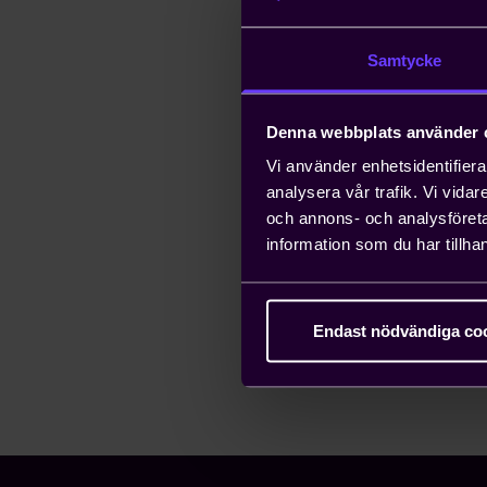
Linköping
Samtycke
Jönköping
Denna webbplats använder 
Vi använder enhetsidentifierar
Växjö
analysera vår trafik. Vi vida
och annons- och analysföret
information som du har tillhan
Arbetsgivargru
Endast nödvändiga co
Regionstyrelse