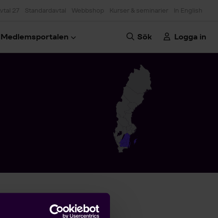
vtal 27
Standardavtal
Webbshop
Kurser & seminarier
In English
Medlemsportalen
Sök
Logga in