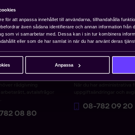
cookies
e för att anpassa innehållet till användarna, tillhandahålla funkt
rebefordrar även sådana identifierare och annan information från di
ag som vi samarbetar med. Dessa kan i sin tur kombinera info
dahållit eller som de har samlat in när du har använt deras tjänst
okies
Anpassa
varjouren
Medlemsservice
höver rådgivning
När du har administrativa 
arbetsrätt, avtalsfrågor
uppgiftsändringar och avgi
.
08-782 09 20
782 08 80