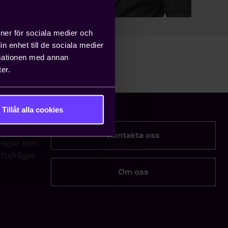
ioner för sociala medier och
n enhet till de sociala medier
rmationen med annan
er.
Tillåt alla cookies
Kontakta oss
frågor som
ftsfrågor.
Om oss