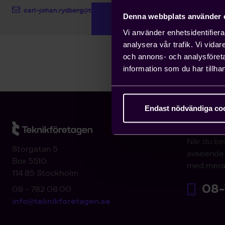
carl-johan.rydberg@teknikforetagen.se
Denna webbplats använder 
Vi använder enhetsidentifierar
analysera vår trafik. Vi vida
och annons- och analysföret
information som du har tillhan
Endast nödvändiga co
Arbetsgi
När du be
Storgatan 5
avseende 
Box 5510
med mera
114 85 Stockholm
08-
08 - 782 08 00
info@teknikforetagen.se