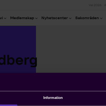
Val 2026
A
vi
Medlemskap
Nyhetscenter
Sakområden
dberg
Information