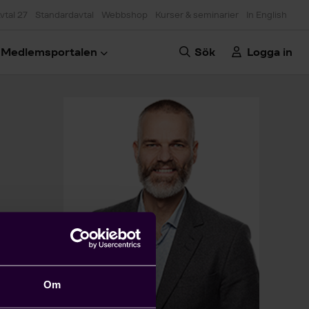
vtal 27
Standardavtal
Webbshop
Kurser & seminarier
In English
Medlemsportalen
Sök
Logga in
Om