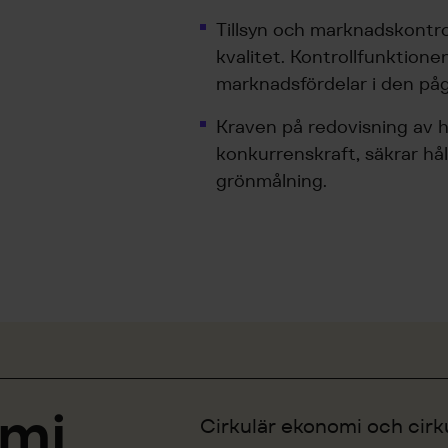
Tillsyn och marknadskontroll
kvalitet. Kontrollfunktionen
marknadsfördelar i den på
Kraven på redovisning av 
konkurrenskraft, säkrar håll
grönmålning.
omi
Cirkulär ekonomi och cirku