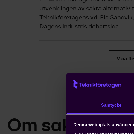
26 JUNI 2025
utvecklingen av säkra alternativ t
Teknikföretagens vd, Pia Sandvik,
Dagens Industris debattsida.
Visa fl
Samtycke
Om sakområd
Denna webbplats använder 
Vi använder enhetsidentifierar