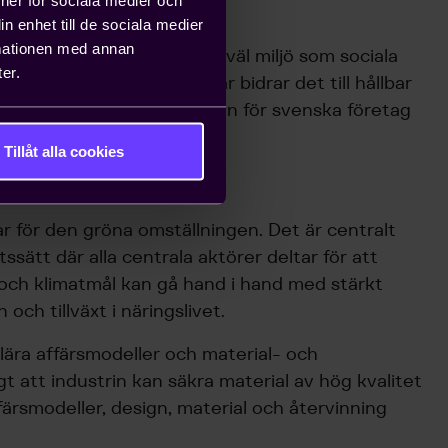
n enhet till de sociala medier
rmationen med annan
ar är hållbarhet inom såväl miljö som sociala
er.
. Med rätt förutsättningar bidrar det till hållbar
t stärker konkurrenskraften för svenska företag
Tillåt alla cookies
ar för att:
r för den gröna omställningen. Det är centralt
betssätt där alla centrala aktörer deltar för att
- och klimatmål kan gå hand i hand med stärkt
och tillväxt i näringslivet.
ulära affärsmodeller och material- och
gt att industrin kan säkra material av hög kvalitet
färsmodeller, design, material och återvinning