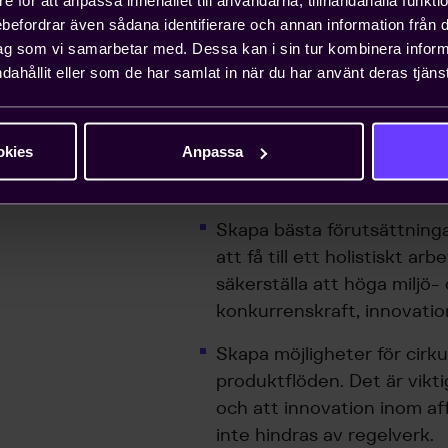
kommissionens
Gröna giv
.
rebefordrar även sådana identifierare och annan information från di
ag som vi samarbetar med. Dessa kan i sin tur kombinera info
För Teknikföretagens medlemm
dahållit eller som de har samlat in när du har använt deras tjänst
och ekonomiska frågor viktiga
utveckling samtidigt som de
globalt.
okies
Anpassa
Teknikföretagen verk
Skapa bästa förutsättninga
att få till ett holistiskt ar
säkerställa att höga miljö
konkurrenskraft, innovation 
Skapa möjligheter för cirk
produktflöden. Det är vikti
och att innovation inom af
inte hindras av regelverk.