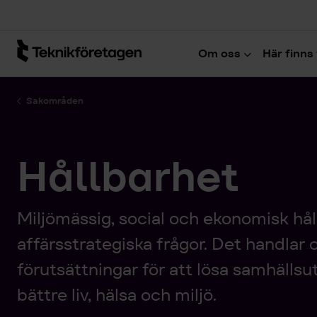
Hoppa till huvudinnehåll
Om oss
Här finns 
Sakområden
Hållbarhet
Miljömässig, social och ekonomisk håll
affärsstrategiska frågor. Det handlar
förutsättningar för att lösa samhällsu
bättre liv, hälsa och miljö.