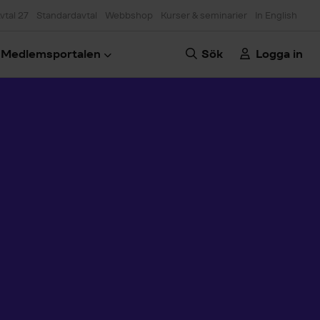
vtal 27
Standardavtal
Webbshop
Kurser & seminarier
In English
Medlemsportalen
Sök
Logga in