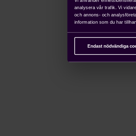
analysera vår trafik. Vi vida
och annons- och analysföret
information som du har tillhan
Endast nödvändiga co