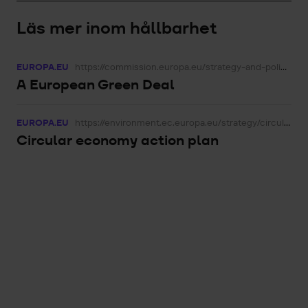
Läs mer inom hållbarhet
EUROPA.EU
https://commission.europa.eu/strategy-and-policy/priorities-2019-2024/european-green-deal_en
A European Green Deal
EUROPA.EU
https://environment.ec.europa.eu/strategy/circular-economy-action-plan_en
Circular economy action plan