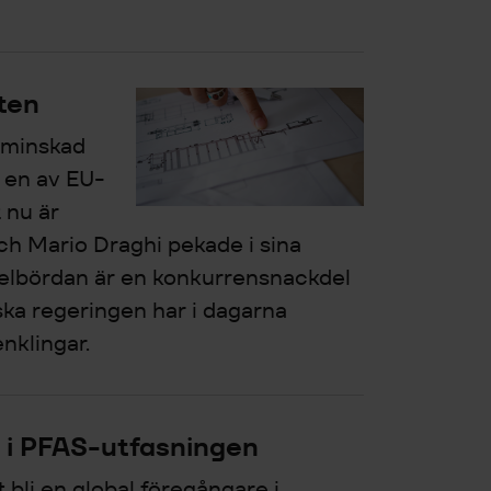
ten
 minskad
r en av EU-
 nu är
ch Mario Draghi pekade i sina
gelbördan är en konkurrensnackdel
ska regeringen har i dagarna
nklingar.
e i PFAS-utfasningen
 bli en global föregångare i