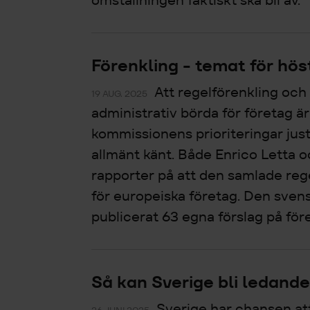
omställningen faktiskt ska bli av.
Förenkling - temat för hös
Att regelförenkling och
19 AUG. 2025
administrativ börda för företag ä
kommissionens prioriteringar just
allmänt känt. Både Enrico Letta o
rapporter på att den samlade re
för europeiska företag. Den sven
publicerat 63 egna förslag på före
Så kan Sverige bli ledand
Sverige har chansen att