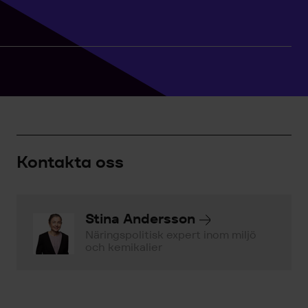
Kontakta oss
Stina Andersson
Näringspolitisk expert inom miljö
och kemikalier