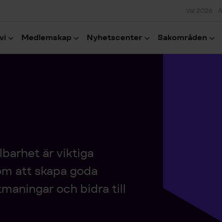
Val 2026
A
vi
Medlemskap
Nyhetscenter
Sakområden
barhet är viktiga
 om att skapa goda
tmaningar och bidra till