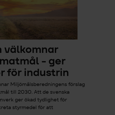
n välkomnar
imatmål - ger
r för industrin
nar Miljömålsberedningens förslag
mål till 2030. Att de svenska
mverk ger ökad tydlighet för
kreta styrmedel för att