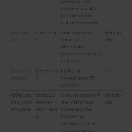
website. The
cache is usually
stored on the
visitor’s browser.
cf.turnstil
Cloudflar
This cookie is
Bestän
e.u
e
used to
dig
distinguish
between humans
and bots.
CookieC
Cookiebo
Indikerar
1 år
onsent
t
medgivande för
cookies.
id5id_cac
static2.cr
Used to detect if
Bestän
hed_cons
eative-
the visitor has
dig
ent_data
serving.or
accepted the
g
marketing
category in the
cookie banner.