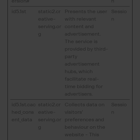
ersion#
n
id5.1st
static2.cr
Presents the user
Sessio
eative-
with relevant
n
serving.or
content and
g
advertisement.
The service is
provided by third-
party
advertisement
hubs, which
facilitate real-
time bidding for
advertisers.
id5.1st.cac
static2.cr
Collects data on
Sessio
hed_cons
eative-
visitors'
n
ent_data
serving.or
preferences and
g
behaviour on the
website - This