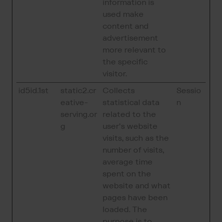
information is
used make
content and
advertisement
more relevant to
the specific
visitor.
id5id.1st
static2.cr
Collects
Sessio
eative-
statistical data
n
serving.or
related to the
g
user's website
visits, such as the
number of visits,
average time
spent on the
website and what
pages have been
loaded. The
purpose is to