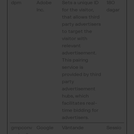
dpm
Adobe
Sets a unique ID
180
Inc.
for the visitor,
dagar
that allows third
party advertisers
to target the
visitor with
relevant
advertisement.
This pairing
service is
provided by third
party
advertisement
hubs, which
facilitates real-
time bidding for
advertisers.
gmpconv
Google
Väntande
Sessio