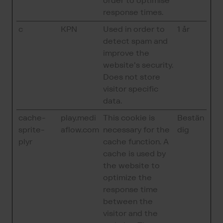
order to optimise
response times.
c
KPN
Used in order to
1 år
detect spam and
improve the
website's security.
Does not store
visitor specific
data.
cache-
play.medi
This cookie is
Bestän
sprite-
aflow.com
necessary for the
dig
plyr
cache function. A
cache is used by
the website to
optimize the
response time
between the
visitor and the