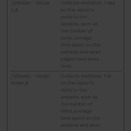
_hjSessio
Hotjar
Collects statistics
1 dag
n_#
on the visitor's
visits to the
website, such as
the number of
visits, average
time spent on the
website and what
pages have been
read.
_hjSessio
Hotjar
Collects statistics
1 år
nUser_#
on the visitor's
visits to the
website, such as
the number of
visits, average
time spent on the
website and what