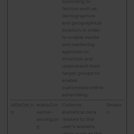
according to
factors such as
demographics
and geographical
location, in order
to enable media
and marketing
agencies to
structure and
understand their
target groups to
enable
customised online
advertising.
id5id.1st_n
static2.cr
Collects
Sessio
b
eative-
statistical data
n
serving.or
related to the
g
user's website
visits, such as the