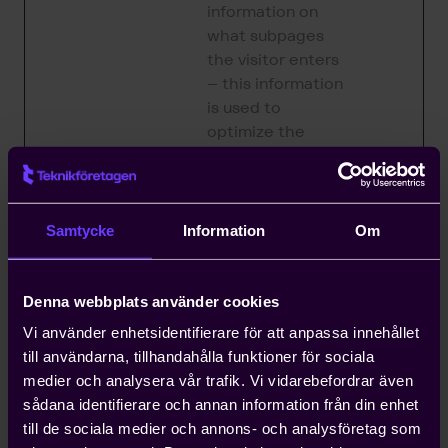
information on
what subpages
the visitor enters
– this information
is used to
optimize the
visitor's
experience.
hjViewpo
Hotjar
Saves the user's
Sessio
Samtycke
Information
Om
rtId
screen size in
n
order to adjust
the size of images
Denna webbplats använder cookies
on the website.
Vi använder enhetsidentifierare för att anpassa innehållet
till användarna, tillhandahålla funktioner för sociala
Marknadsföring (40)
medier och analysera vår trafik. Vi vidarebefordrar även
sådana identifierare och annan information från din enhet
Cookies för marknadsföring används för att spåra
till de sociala medier och annons- och analysföretag som