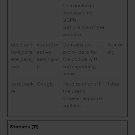
This cookie is
necessary for
GDPR-
compliance of the
website.
id5id_cac
static2.cr
Contains the
Bestän
hed_cons
eative-
expiry-date for
dig
ent_data_
serving.or
the cookie with
exp
g
corresponding
name.
test_cook
Google
Used to check if
1 dag
ie
the user's
browser supports
cookies.
Statistik (11)