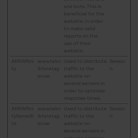
and bots. This is
beneficial for the
website, in order
to make valid
reports on the
use of their
website.
ARRAffini
www.tekn
Used to distribute
Sessio
ty
ikforetag
traffic to the
n
en.se
website on
several servers in
order to optimise
response times.
ARRAffini
www.tekn
Used to distribute
Sessio
tySameSi
ikforetag
traffic to the
n
te
en.se
website on
several servers in