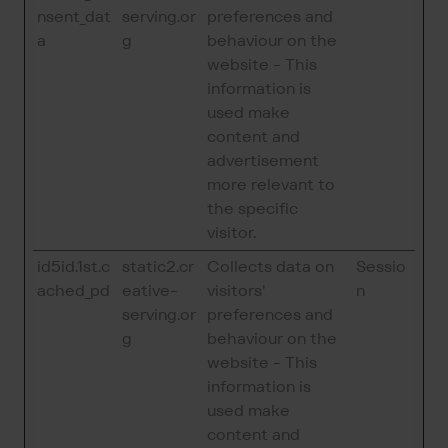
nsent_dat
serving.or
preferences and
a
g
behaviour on the
website - This
information is
used make
content and
advertisement
more relevant to
the specific
visitor.
id5id.1st.c
static2.cr
Collects data on
Sessio
ached_pd
eative-
visitors'
n
serving.or
preferences and
g
behaviour on the
website - This
information is
used make
content and