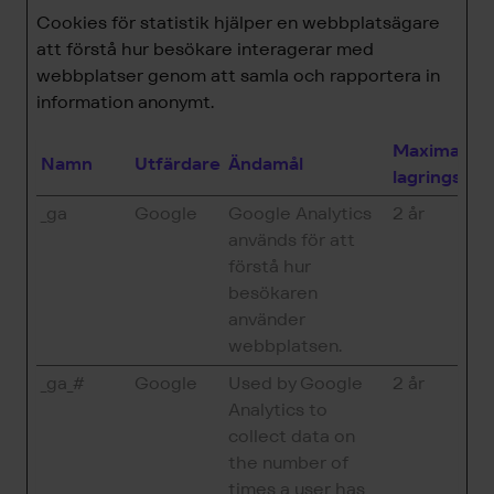
Cookies för statistik hjälper en webbplatsägare
att förstå hur besökare interagerar med
webbplatser genom att samla och rapportera in
information anonymt.
Maximal
Namn
Utfärdare
Ändamål
lagringstid
_ga
Google
Google Analytics
2 år
används för att
förstå hur
besökaren
använder
webbplatsen.
_ga_#
Google
Used by Google
2 år
Analytics to
collect data on
the number of
times a user has