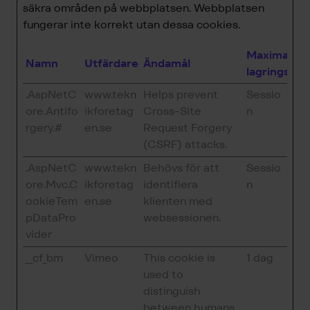
säkra områden på webbplatsen. Webbplatsen
fungerar inte korrekt utan dessa cookies.
Maximal
Namn
Utfärdare
Ändamål
lagringstid
.AspNetC
www.tekn
Helps prevent
Sessio
ore.Antifo
ikforetag
Cross-Site
n
rgery.#
en.se
Request Forgery
(CSRF) attacks.
.AspNetC
www.tekn
Behövs för att
Sessio
ore.Mvc.C
ikforetag
identifiera
n
ookieTem
en.se
klienten med
pDataPro
websessionen.
vider
__cf_bm
Vimeo
This cookie is
1 dag
used to
distinguish
between humans