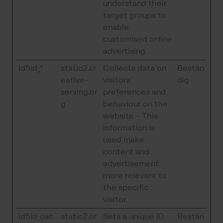
understand their
target groups to
enable
customised online
advertising.
id5id_*
static2.cr
Collects data on
Bestän
eative-
visitors'
dig
serving.or
preferences and
g
behaviour on the
website - This
information is
used make
content and
advertisement
more relevant to
the specific
visitor.
id5id_cac
static2.cr
Sets a unique ID
Bestän