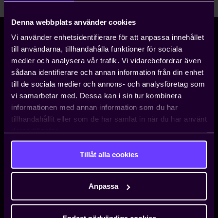
Denna webbplats använder cookies
Vi använder enhetsidentifierare för att anpassa innehållet
till användarna, tillhandahålla funktioner för sociala
Storgatan 5
medier och analysera vår trafik. Vi vidarebefordrar även
Box 5510
sådana identifierare och annan information från din enhet
114 85 Stockholm
till de sociala medier och annons- och analysföretag som
08 - 782 08 00
•
info@teknikforetagen.se
vi samarbetar med. Dessa kan i sin tur kombinera
informationen med annan information som du har
tillhandahållit eller som de har samlat in när du har använt
Arbetsgivarjouren
deras tjänster.
När du behöver rådgivning avseende arbetsrätt, avtalsfrågor
med mera.
Tillåt alla cookies
08-782 08 80
Anpassa
Medlemsservice
När du har administrativa frågor som uppgiftsändringar och
Endast nödvändiga cookies