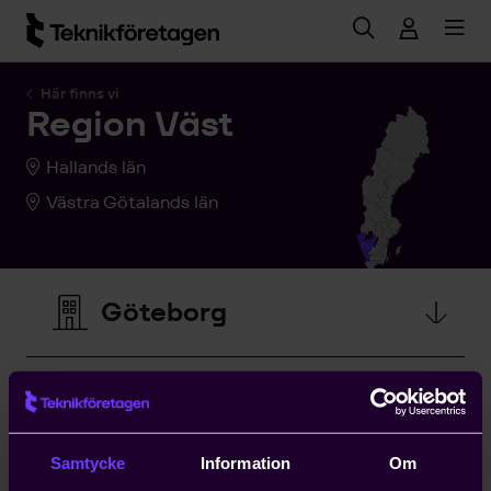
Hoppa till huvudinnehåll
Här finns vi
Region Väst
Hallands län
Västra Götalands län
Göteborg
Arbetsgivargrupper
Samtycke
Information
Om
Regionstyrelse