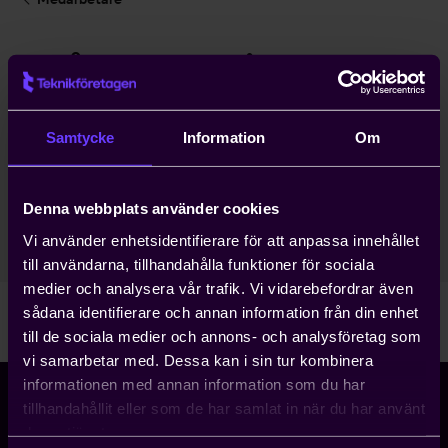
Måns Hensjö
Rådgivare
Samtycke
Information
Om
Regional Medlemsservice
Göteborg
Denna webbplats använder cookies
031-629447
Vi använder enhetsidentifierare för att anpassa innehållet
mans.hensjo@teknikforetagen.se
till användarna, tillhandahålla funktioner för sociala
medier och analysera vår trafik. Vi vidarebefordrar även
sådana identifierare och annan information från din enhet
till de sociala medier och annons- och analysföretag som
vi samarbetar med. Dessa kan i sin tur kombinera
informationen med annan information som du har
tillhandahållit eller som de har samlat in när du har använt
deras tjänster.
Storgatan 5