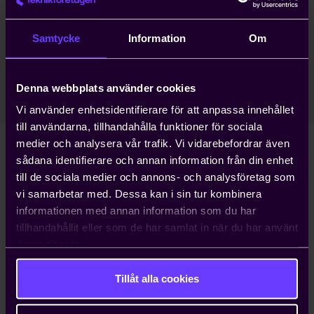
Hjälp med ansökningar om
arbetstillstånd
Samtycke
Information
Om
Kostnadseffektiva pensions-
och försäkringslösningar
Denna webbplats använder cookies
Vi använder enhetsidentifierare för att anpassa innehållet
till användarna, tillhandahålla funktioner för sociala
medier och analysera vår trafik. Vi vidarebefordrar även
sådana identifierare och annan information från din enhet
Vanliga frågor och svar
till de sociala medier och annons- och analysföretag som
vi samarbetar med. Dessa kan i sin tur kombinera
informationen med annan information som du har
Vilken roll har Teknikföretagen på
tillhandahållit eller som de har samlat in när du har använt
arbetsmarknaden?
deras tjänster.
Organiserar Teknikföretagen tjänsteföretag
Tillåt alla cookies
och techföretag?