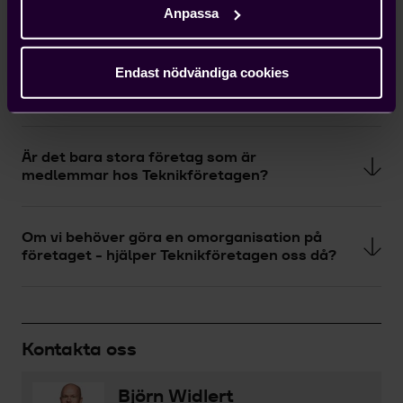
Anpassa
Finns det fördelar med att ha kollektivavtal?
Endast nödvändiga cookies
Vad är ett hängavtal?
Är det bara stora företag som är
medlemmar hos Teknikföretagen?
Om vi behöver göra en omorganisation på
företaget - hjälper Teknikföretagen oss då?
Kontakta oss
Björn Widlert