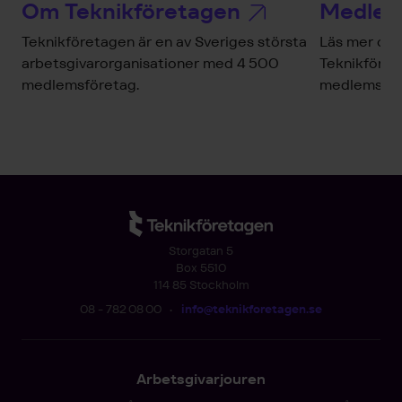
Om Teknikföretagen
Medlem
Teknikföretagen är en av Sveriges största
Läs mer om 
arbetsgivarorganisationer med 4 500
Teknikföret
medlemsföretag.
medlemsför
Storgatan 5
Box 5510
114 85 Stockholm
08 - 782 08 00
•
info@teknikforetagen.se
Arbetsgivarjouren