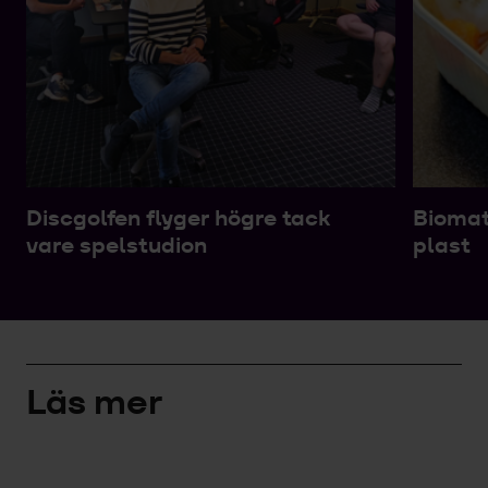
Discgolfen flyger högre tack
Biomat
vare spelstudion
plast
Läs mer