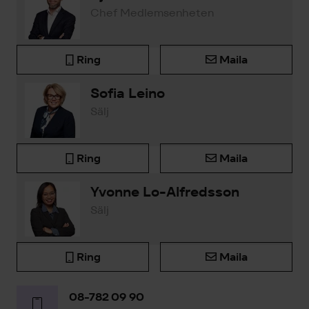
Chef Medlemsenheten
Ring
Maila
Sofia Leino
Sälj
Ring
Maila
Yvonne Lo-Alfredsson
Sälj
Ring
Maila
08-782 09 90