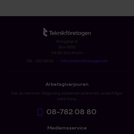
Storgatan 5
Box 5510
114 85 Stockholm
08 - 782 08 00
•
info@teknikforetagen.se
Arbetsgivarjouren
När du behöver rådgivning avseende arbetsrätt, avtalsfrågor
med mera.
08-782 08 80
Medlemsservice