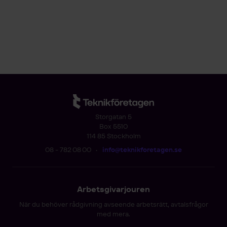
Storgatan 5
Box 5510
114 85 Stockholm
08 - 782 08 00
•
info@teknikforetagen.se
Arbetsgivarjouren
När du behöver rådgivning avseende arbetsrätt, avtalsfrågor
med mera.