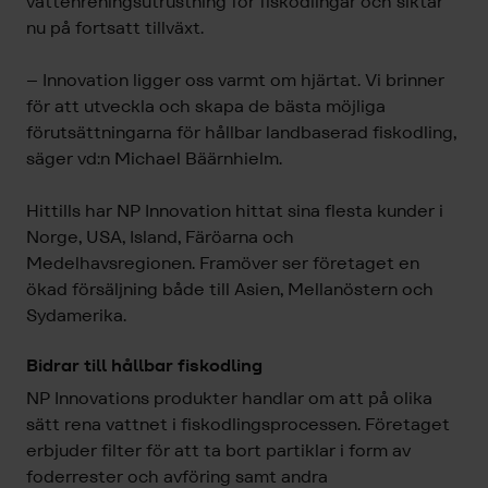
vattenreningsutrustning för fiskodlingar och siktar
nu på fortsatt tillväxt.
– Innovation ligger oss varmt om hjärtat. Vi brinner
för att utveckla och skapa de bästa möjliga
förutsättningarna för hållbar landbaserad fiskodling,
säger vd:n Michael Bäärnhielm.
Hittills har NP Innovation hittat sina flesta kunder i
Norge, USA, Island, Färöarna och
Medelhavsregionen. Framöver ser företaget en
ökad försäljning både till Asien, Mellanöstern och
Sydamerika.
Bidrar till hållbar fiskodling
NP Innovations produkter handlar om att på olika
sätt rena vattnet i fiskodlingsprocessen. Företaget
erbjuder filter för att ta bort partiklar i form av
foderrester och avföring samt andra