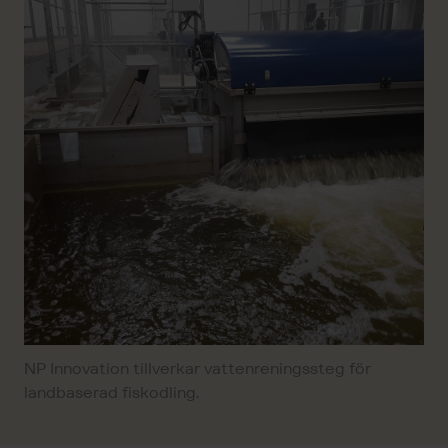
NP Innovation tillverkar vattenreningssteg för
landbaserad fiskodling.