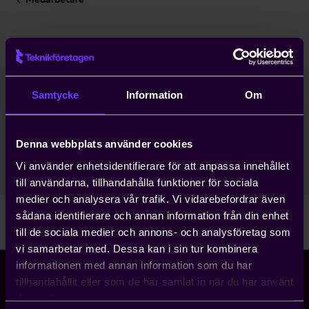
Anna Holwaster
Rådgivare
Samtycke
Information
Om
Regional Medlemsservice
Göteborg
Denna webbplats använder cookies
031-62 94 48
Vi använder enhetsidentifierare för att anpassa innehållet
anna.holwaster@teknikforetagen.se
till användarna, tillhandahålla funktioner för sociala
medier och analysera vår trafik. Vi vidarebefordrar även
sådana identifierare och annan information från din enhet
till de sociala medier och annons- och analysföretag som
vi samarbetar med. Dessa kan i sin tur kombinera
informationen med annan information som du har
tillhandahållit eller som de har samlat in när du har använt
deras tjänster.
Storgatan 5