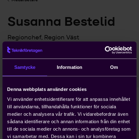
Susanna Bestelid
Regionchef, Region Väst
Regional Medlemsservice
Göteborg
Samtycke
Information
Om
031-62 94 45
susanna.bestelid@teknikforetagen.se
Denna webbplats använder cookies
Vi använder enhetsidentifierare för att anpassa innehållet
till användarna, tillhandahålla funktioner för sociala
Ladda ner högupplösta bilder
medier och analysera vår trafik. Vi vidarebefordrar även
sådana identifierare och annan information från din enhet
Se högupplösta bilder
till de sociala medier och annons- och analysföretag som
vi samarbetar med. Dessa kan i sin tur kombinera