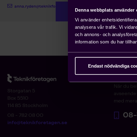
anna.ryden@teknikforetagen.se
Denna webbplats använder 
Vi använder enhetsidentifierar
analysera vår trafik. Vi vida
och annons- och analysföret
information som du har tillhan
Endast nödvändiga co
Arbetsgi
När du be
Storgatan 5
avseende 
Box 5510
med mera
114 85 Stockholm
08-
08 - 782 08 00
info@teknikforetagen.se