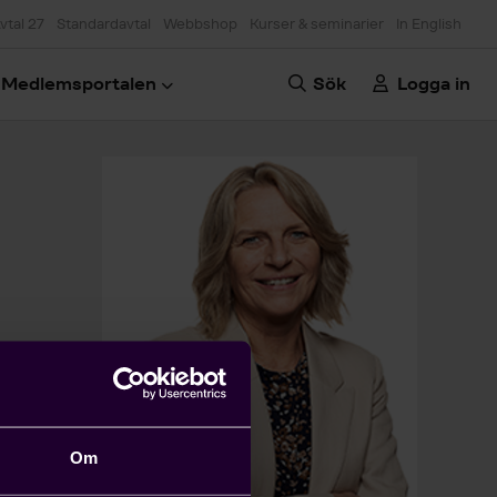
vtal 27
Standardavtal
Webbshop
Kurser & seminarier
In English
Medlemsportalen
Sök
Logga in
Om