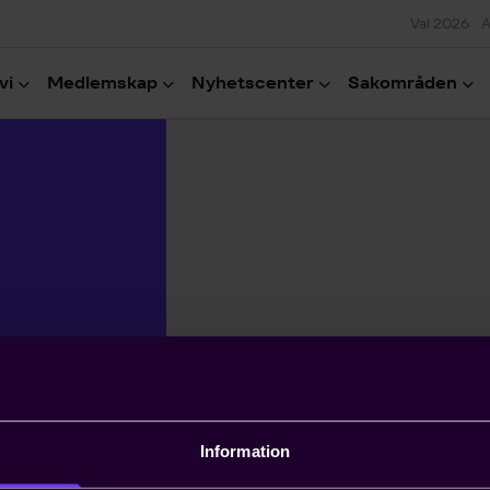
Val 2026
A
vi
Medlemskap
Nyhetscenter
Sakområden
Information