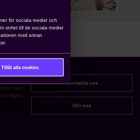
ioner för sociala medier och
n enhet till de sociala medier
rmationen med annan
er.
Tillåt alla cookies
Kontakta oss
frågor som
ftsfrågor.
Om oss