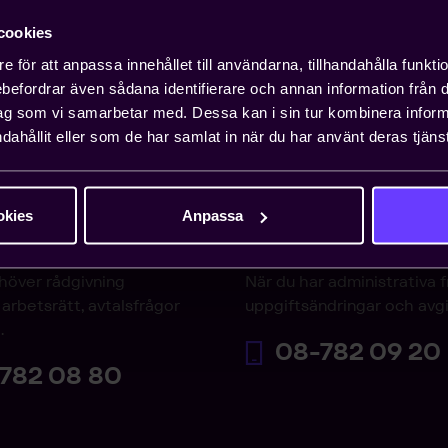
cookies
e för att anpassa innehållet till användarna, tillhandahålla funkt
rebefordrar även sådana identifierare och annan information från di
ag som vi samarbetar med. Dessa kan i sin tur kombinera info
dahållit eller som de har samlat in när du har använt deras tjänst
okies
Anpassa
varjouren
Medlemsservice
höver rådgivning
När du har administrativa 
arbetsrätt, avtalsfrågor
uppgiftsändringar och avgi
.
08-782 09 20
782 08 80