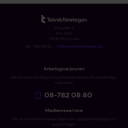
Storgatan 5
Box 5510
114 85 Stockholm
08 - 782 08 00
•
info@teknikforetagen.se
Arbetsgivarjouren
När du behöver rådgivning avseende arbetsrätt, avtalsfrågor
med mera.
08-782 08 80
Medlemsservice
När du har administrativa frågor som uppgiftsändringar och
avgiftsfrågor.