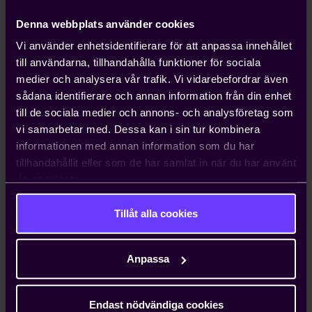
years
from the end of the liability period referred to
Denna webbplats använder cookies
in Clause 56…
ändrats till
…the Contractor shall have
Vi använder enhetsidentifierare för att anpassa innehållet
no liability for defects in any part of the Works for
till användarna, tillhandahålla funktioner för sociala
more than
one year
from the end of the liability
medier och analysera vår trafik. Vi vidarebefordrar även
period referred to in Clause 56, first sentence…
Det
sådana identifierare och annan information från din enhet
här tillgängliga dokumentet NLM 19 E är således
till de sociala medier och annons- och analysföretag som
den korrigerade versionen. Vi ber om ursäkt för det
vi samarbetar med. Dessa kan i sin tur kombinera
inträffade och ber användarna att göra sig av med
informationen med annan information som du har
alla felaktiga exemplar i elektronisk och fysisk form
tillhandahållit eller som de har samlat in när du har använt
för att undvika problem.
deras tjänster.
Som hjälp vid utformningen av avtal enligt NLM 19
Tillåt alla cookies
finns ett kontraktsformulär. Kontraktet behandlar
sådant som bör beaktas, bl a anläggningens
omfattning, montageplats, ritningar och
Anpassa
arbetsförhållanden.
Språk: svenska och engelska.
Endast nödvändiga cookies