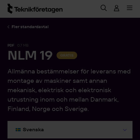
Hoppa till huvudinnehåll
Fler standardavtal
PDF
0.7 MB
NLM 19
GRATIS
Allmänna bestämmelser för leverans med
montage av maskiner samt annan
mekanisk, elektrisk och elektronisk
utrustning inom och mellan Danmark,
Finland, Norge och Sverige.