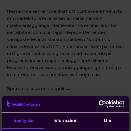
Bestämmelsen är förenklat uttryckt avsedd för avtal
om medelstora leveranser av maskiner och
maskinanläggningar där leverantören ansvarar för
installation och övertagandeprov. Det är den
vanligaste leveransbestämmelsen i Norden vid
sådana leveranser. NLM 19 behandlar även parternas
rättigheter och skyldigheter med avseende på
programvara som ingår i anläggningen liksom
leverantörens ansvar om Anläggningen gör intrång i
immaterialrätt som innehas av tredje man.
Språk: svenska och engelska
Till följd av att ett fel i översättningen av NLM 19 till
engelska (NLM 19 E) upptäckts har dokumentet
rättats 12 februari 2021. Rättelsen berör punkt 66
Samtycke
Information
Om
där texten
“…
the Contractor shall have no liability for
defects in any part of the Works for more than
two