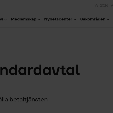
Val 2026
A
vi
Medlemskap
Nyhetscenter
Sakområden
andardavtal
älla betaltjänsten