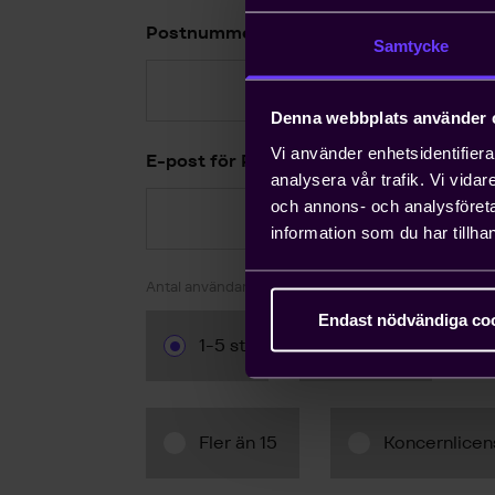
Postnummer (Faktura)
Samtycke
Denna webbplats använder 
Vi använder enhetsidentifierar
E-post för PDF-faktura
analysera vår trafik. Vi vida
och annons- och analysföret
information som du har tillhan
Antal användare av tjänsten
Endast nödvändiga co
1-5 st
6-15 st
Fler än 15
Koncernlicen