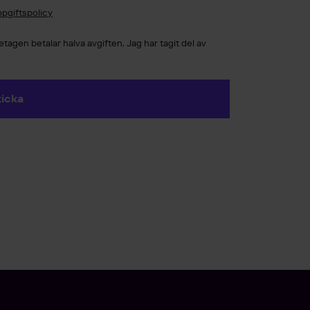
pgiftspolicy
tagen betalar halva avgiften. Jag har tagit del av
icka