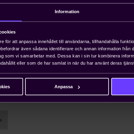
Postort (Faktura)
Information
cookies
e för att anpassa innehållet till användarna, tillhandahålla funkt
Referens/ordernummer
rebefordrar även sådana identifierare och annan information från di
ag som vi samarbetar med. Dessa kan i sin tur kombinera info
dahållit eller som de har samlat in när du har använt deras tjänst
okies
Anpassa
s