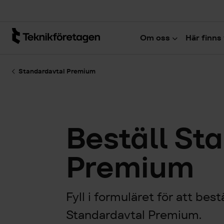
Hoppa till huvudinnehåll
Om oss
Här finns 
Standardavtal Premium
Beställ St
Premium
Fyll i formuläret för att best
Standardavtal Premium.