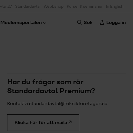
vtal 27
Standardavtal
Webbshop
Kurser & seminarier
In English
Medlemsportalen
Sök
Logga in
Har du frågor som rör
Standardavtal Premium?
Kontakta standardavtal@teknikforetagen.se.
Klicka här för att maila