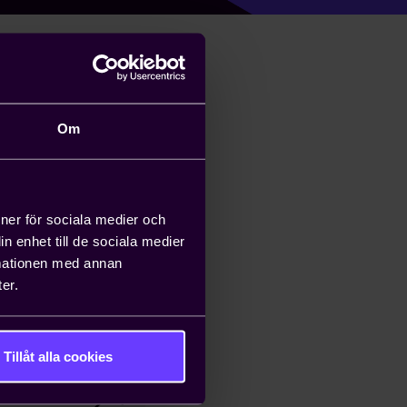
aror av
kruv och spik inom
Om
öljande generella
ut den. Det gäller
skriften på egen
ioner för sociala medier och
r på Standardavtal
n enhet till de sociala medier
.
rmationen med annan
er.
Tillåt alla cookies