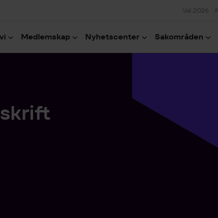
Val 2026
A
vi
Medlemskap
Nyhetscenter
Sakområden
skrift