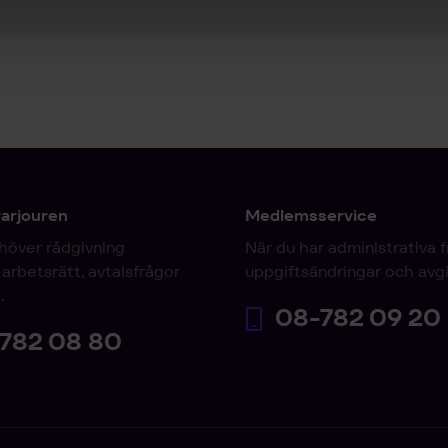
varjouren
Medlemsservice
höver rådgivning
När du har administrativa 
arbetsrätt, avtalsfrågor
uppgiftsändringar och avgi
.
08-782 09 20
782 08 80