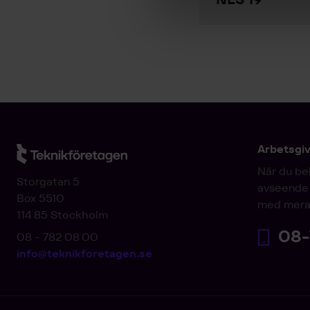
Arbetsgi
När du be
Storgatan 5
avseende 
Box 5510
med mera
114 85 Stockholm
08-
08 - 782 08 00
info@teknikforetagen.se