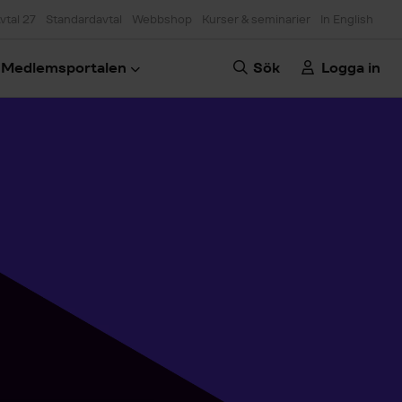
vtal 27
Standardavtal
Webbshop
Kurser & seminarier
In English
Medlemsportalen
Sök
Logga in