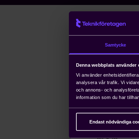
Informationsskrift t
standardkaraktär sås
och mellan Danmark, 
Samtycke
Observera!
För denna
användningsrätt: Det g
Denna webbplats använder 
även äldre här public
Vi använder enhetsidentifierar
webbplats eller göra
analysera vår trafik. Vi vida
Premium gäller förs
och annons- och analysföret
information som du har tillhan
Ladda också 
Endast nödvändiga co
MER PÅ TEKNIKFÖR
NLS 19