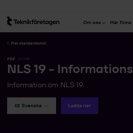
Hoppa till huvudinnehåll
Om oss
Här finns 
Fler standardavtal
PDF
0.1 MB
NLS 19 - Informations
Information om NLS 19.
Ladda ner