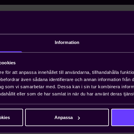
ill NLS 19 - Allmänna bestämmelser för leveranser av mängdv
om mekaniska, elektriska och elektroniska komponenter, s
Finland, Norge och Sverige.
Information
 informationsskrift som är betecknad som ”Gratis” gäller f
år bra att länka till informationsskriften liksom att skriva 
cookies
erade versioner. Däremot är det inte tillåtet att publicera 
e för att anpassa innehållet till användarna, tillhandahålla funkt
 dem tillgängliga på internt nätverk. För dem som abonnera
rebefordrar även sådana identifierare och annan information från di
tås abonnemangsvillkorens mer omfattande användningsrätt
ag som vi samarbetar med. Dessa kan i sin tur kombinera info
dahållit eller som de har samlat in när du har använt deras tjänst
ner
okies
Anpassa
ETAGEN
/NLS 19/