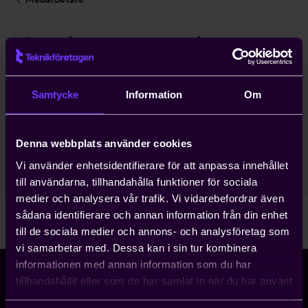
Carin Enhörning
Affärsjurist
Samtycke
Information
Om
Affärsjuridik
Stockholm Huvudkontor
Denna webbplats använder cookies
08-782 08 47
Vi använder enhetsidentifierare för att anpassa innehållet
carin.enhorning@teknikforetagen.se
till användarna, tillhandahålla funktioner för sociala
medier och analysera vår trafik. Vi vidarebefordrar även
sådana identifierare och annan information från din enhet
till de sociala medier och annons- och analysföretag som
vi samarbetar med. Dessa kan i sin tur kombinera
informationen med annan information som du har
tillhandahållit eller som de har samlat in när du har använt
deras tjänster.
Storgatan 5