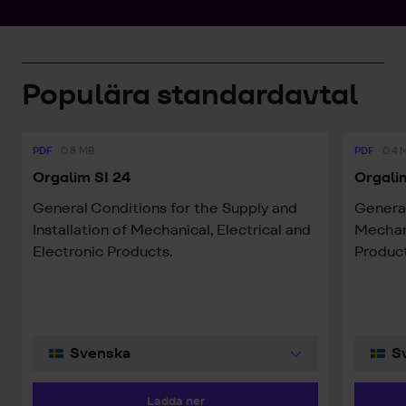
Populära standardavtal
PDF
0.8 MB
PDF
0.4 
Orgalim SI 24
Orgali
General Conditions for the Supply and
General
Installation of Mechanical, Electrical and
Mechani
Electronic Products.
Product
Ladda ner