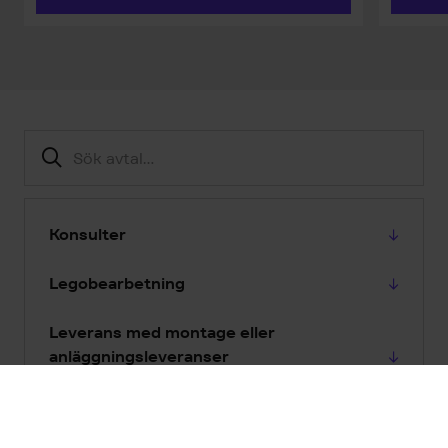
Konsulter
Legobearbetning
Leverans med montage eller
anläggningsleveranser
Produktleveranser