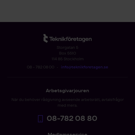
Storgatan 5
Box 5510
114 85 Stockholm
08 - 782 08 00
•
info@teknikforetagen.se
Arbetsgivarjouren
När du behöver rådgivning avseende arbetsrätt, avtalsfrågor
med mera.
08-782 08 80
Medlemsservice