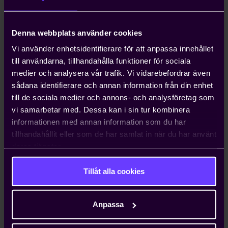
S 2022 S finns tillgängligt på nio olika språk:
engelska, tyska, portugisiska, svenska, franska,
spanska, danska, italienska och ryska.
Denna webbplats använder cookies
2022-12-01
Vi använder enhetsidentifierare för att anpassa innehållet
till användarna, tillhandahålla funktioner för sociala
Orgalim S 2022
, General Conditions for the supply
medier och analysera vår trafik. Vi vidarebefordrar även
of Mechanical, Electrical and Electronic Products.
sådana identifierare och annan information från din enhet
Ny utgåva av Orgalims standardavtal för
till de sociala medier och annons- och analysföretag som
internationella produktleveranser.
vi samarbetar med. Dessa kan i sin tur kombinera
informationen med annan information som du har
Finns tillgänglig på 13 språk.
tillhandahållit eller som de har samlat in när du har använt
deras tjänster.
2021-02-12
Till följd av att ett fel i översättningen av
NL 17
till
Tillåt alla cookies
engelska (NL 17 E) upptäckts har dokumentet
rättats. Rättelsen berör punkt 36 där texten
“…
the
Seller shall have no liability for defects in any part of
Anpassa
the Works for more than
two years
from the end of