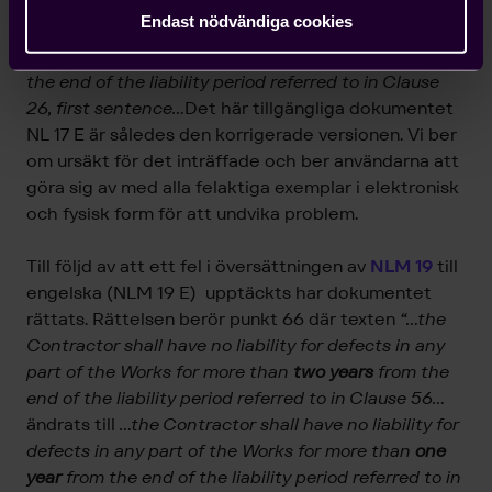
the liability period referred to in Clause 26…
ändrats
Endast nödvändiga cookies
till
…the Seller shall have no liability for defects in
any part of the Works for more than
one year
from
the end of the liability period referred to in Clause
26, first sentence…
Det här tillgängliga dokumentet
NL 17 E är således den korrigerade versionen. Vi ber
om ursäkt för det inträffade och ber användarna att
göra sig av med alla felaktiga exemplar i elektronisk
och fysisk form för att undvika problem.
Till följd av att ett fel i översättningen av
NLM 19
till
engelska (NLM 19 E) upptäckts har dokumentet
rättats. Rättelsen berör punkt 66 där texten
“…
the
Contractor shall have no liability for defects in any
part of the Works for more than
two years
from the
end of the liability period referred to in Clause 56…
ändrats till
…the Contractor shall have no liability for
defects in any part of the Works for more than
one
year
from the end of the liability period referred to in