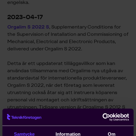
engelska.
2023-04-17
Orgalim S 2022 S
, S
upplementary Conditions for
the Supervision of Installation and Commissioning of
Mechanical, Electrical and Electronic Products,
delivered under Orgalim S 2022.
Detta är ett uppdaterat tilläggsvillkor som kan
användas tillsammans med Orgalims nya utgåva av
standardavtal för internationella produktleveranser,
Orgalim S 2022, när det företag som levererat
utrustning också åtar sig att instruera köparens
personal vid montaget och idriftsättningen av
utrustningen. Tidigare version är Orgalime S 2012 S
som kan användas tillsammans med Orgalime S
2012.
Samtycke
Information
Om