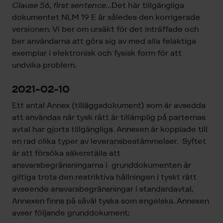
Clause 56, first sentence…
Det här tillgängliga
dokumentet NLM 19 E är således den korrigerade
versionen. Vi ber om ursäkt för det inträffade och
ber användarna att göra sig av med alla felaktiga
exemplar i elektronisk och fysisk form för att
undvika problem.
2021-02-10
Ett antal Annex (tilläggsdokument) som är avsedda
att användas när tysk rätt är tillämplig på parternas
avtal har gjorts tillgängliga. Annexen är kopplade till
en rad olika typer av leveransbestämmelser. Syftet
är att försöka säkerställa att
ansvarsbegränsningarna i grunddokumenten är
giltiga trots den restriktiva hållningen i tyskt rätt
avseende ansvarsbegränsningar i standardavtal.
Annexen finns på såväl tyska som engelska. Annexen
avser följande grunddokument: