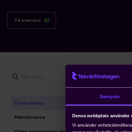
På svenska
Samtycke
Consultants
Co
Denna webbplats använder 
Maintenance
Vi använder enhetsidentifierar
Older Agreements and Conditions
analysera vår trafik. Vi vida