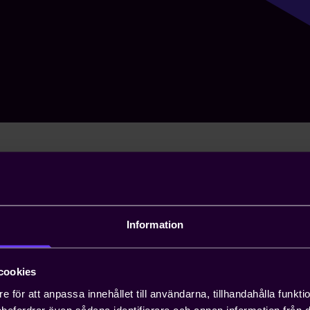
Categories in sid
Information
nsultants
cookies
e för att anpassa innehållet till användarna, tillhandahålla funkt
rebefordrar även sådana identifierare och annan information från di