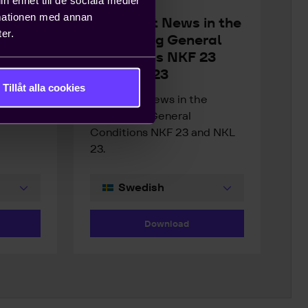
PDF
0.2 MB
rmationen med annan
Important News in the
er.
Consulting General
or
Conditions NKF 23
ts on a
and NKL 23
retagen
Tillåt alla cookies
Important News in the
Consulting General
Conditions NKF 23 and NKL
23.
Download