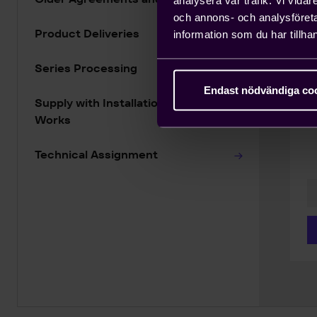
P
och annons- och analysföret
N
Product Deliveries
information som du har tillhan
G
C
Series Processing
F
Endast nödvändiga co
et
Supply with Installation or Industrial
Works
Technical Assignment