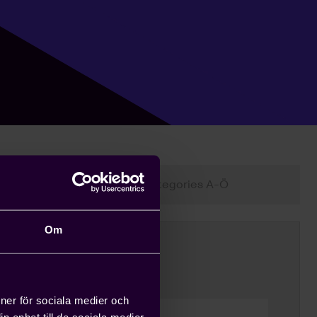
epanel
Categories A-Ö
Om
ioner för sociala medier och
n enhet till de sociala medier