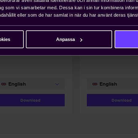
DF
0.2 MB
PDF
0.3 MB
ag som vi samarbetar med. Dessa kan i sin tur kombinera info
KF 23
NKL 23
dahållit eller som de har samlat in när du har använt deras tjänst
eneral Conditions for
General Conditions f
onsulting Assignments at a
Consulting Assignmen
ixed Price (Teknikföretagen
Time Basis (Teknikfö
okies
Anpassa
 al.).
et al.).
Download
Download