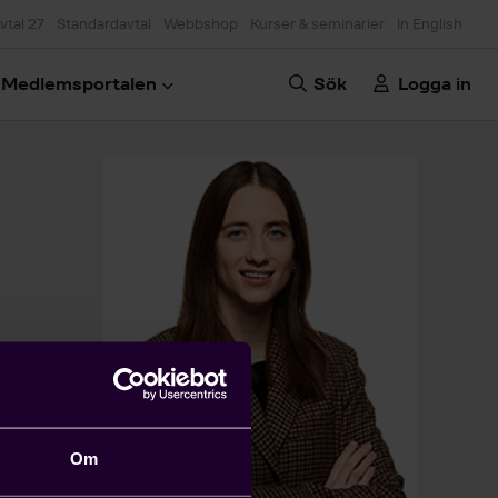
vtal 27
Standardavtal
Webbshop
Kurser & seminarier
In English
Medlemsportalen
Sök
Logga in
Om