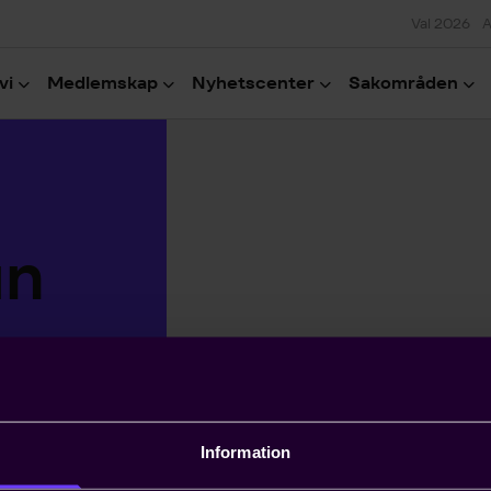
Val 2026
A
vi
Medlemskap
Nyhetscenter
Sakområden
an
Information