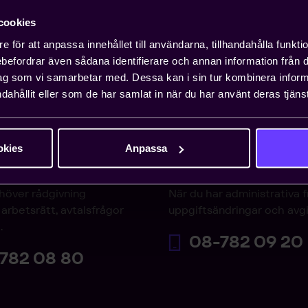
cookies
e för att anpassa innehållet till användarna, tillhandahålla funkt
rebefordrar även sådana identifierare och annan information från di
ag som vi samarbetar med. Dessa kan i sin tur kombinera info
dahållit eller som de har samlat in när du har använt deras tjänst
okies
Anpassa
varjouren
Medlemsservice
höver rådgivning
När du har administrativa 
arbetsrätt, avtalsfrågor
uppgiftsändringar och avgi
.
08-782 09 20
782 08 80