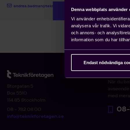
andrea.badman@teknikforetagen.se
Denna webbplats använder 
Vi använder enhetsidentifierar
analysera vår trafik. Vi vida
och annons- och analysföret
information som du har tillhan
Endast nödvändiga co
Arbetsgi
När du be
Storgatan 5
avseende 
Box 5510
med mera
114 85 Stockholm
08-
08 - 782 08 00
info@teknikforetagen.se