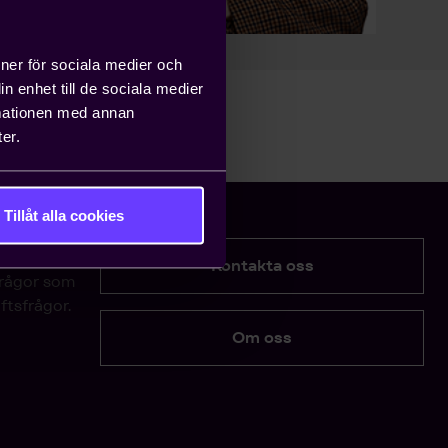
ioner för sociala medier och
n enhet till de sociala medier
rmationen med annan
er.
Tillåt alla cookies
Kontakta oss
frågor som
ftsfrågor.
Om oss