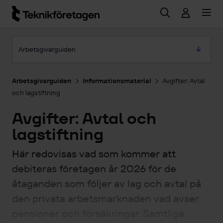
Hoppa till huvudinnehåll
Hoppa till artikeln
Arbetsgivarguiden
Arbetsgivarguiden
Informationsmaterial
Avgifter: Avtal
och lagstiftning
Avgifter: Avtal och
lagstiftning
Här redovisas vad som kommer att
debiteras företagen år 2026 för de
åtaganden som följer av lag och avtal på
den privata arbetsmarknaden vad avser
pensioner och försäkringar. Samtliga