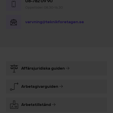
08-782 09 90
Öppettider: 08.30-16.30
varvning@teknikforetagen.se
Affärsjuridiska guiden
Arbetsgivarguiden
Arbetstillstånd