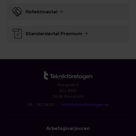
Kollektivavtal
Standardavtal Premium
Storgatan 5
Box 5510
114 85 Stockholm
08 - 782 08 00
•
info@teknikforetagen.se
Arbetsgivarjouren