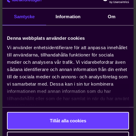
anställa icke-EU-medborgare kan ta upp
till ett år. Teknikföretagen kan ordna
Samtycke
Information
Om
arbetstillstånd på tio dagar.
Denna webbplats använder cookies
Hjälp med att driva viktiga
näringspolitiska frågor
Vi använder enhetsidentifierare för att anpassa innehållet
till användarna, tillhandahålla funktioner för sociala
Vi bedriver påverkans- och
medier och analysera vår trafik. Vi vidarebefordrar även
opinionsarbete i Sverige och EU för att
sådana identifierare och annan information från din enhet
ta tillvara våra medlemmars intressen.
till de sociala medier och annons- och analysföretag som
Genom oss har du möjlighet att påverka
vi samarbetar med. Dessa kan i sin tur kombinera
beslut som du som enskilt företag i
informationen med annan information som du har
vanliga fall bara får ta konsekvenserna av.
tillhandahållit eller som de har samlat in när du har använt
deras tjänster.
Tillåt alla cookies
Kontakta oss