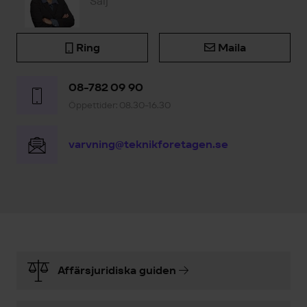
Sälj
Ring
Maila
08-782 09 90
Öppettider: 08.30-16.30
varvning@teknikforetagen.se
Affärsjuridiska guiden