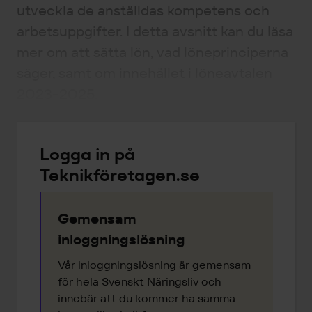
utveckla de anställdas kompetens och
arbetsuppgifter. I detta avsnitt kan du läsa
mer om att sätta lön, vad löneprinciperna
säger, samt om innehållet i löneavtalen
2023-2025.
Logga in på
Teknikföretagen.se
Gemensam
inloggningslösning
Vår inloggningslösning är gemensam
för hela Svenskt Näringsliv och
innebär att du kommer ha samma