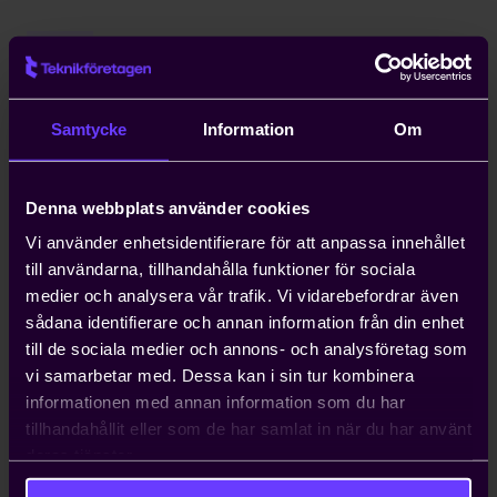
Hjälp med snabb handläggning
av arbetstillstånd
Kompetensförsörjning är ett växande
Samtycke
Information
Om
problem för entreprenörer, och att
anställa icke-EU-medborgare kan ta upp
till ett år. Teknikföretagen kan ordna
Denna webbplats använder cookies
arbetstillstånd på tio dagar.
Vi använder enhetsidentifierare för att anpassa innehållet
till användarna, tillhandahålla funktioner för sociala
Hjälp med att driva viktiga
medier och analysera vår trafik. Vi vidarebefordrar även
näringspolitiska frågor
sådana identifierare och annan information från din enhet
Vi bedriver påverkans- och
till de sociala medier och annons- och analysföretag som
opinionsarbete i Sverige och EU för att
vi samarbetar med. Dessa kan i sin tur kombinera
ta tillvara våra medlemmars intressen.
informationen med annan information som du har
Genom oss har du möjlighet att påverka
tillhandahållit eller som de har samlat in när du har använt
beslut som du som enskilt företag i
deras tjänster.
vanliga fall bara får ta konsekvenserna av.