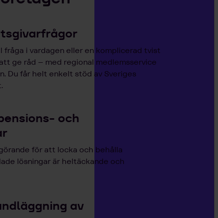
etsgivarfrågor
 fråga i vardagen eller en komplicerad tvist
 att ge råd – med regional medlemsservice
. Du får helt enkelt stöd av Sveriges
.
pensions- och
ar
görande för att locka och behålla
lade lösningar är heltäckande och
andläggning av