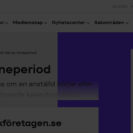
Val 2026
A
vi
Medlemskap
Nyhetscenter
Sakområden
H
för del av löneperiod
öneperiod
s om en anställd börjar eller
r löpande kalendermånad.
kföretagen.se