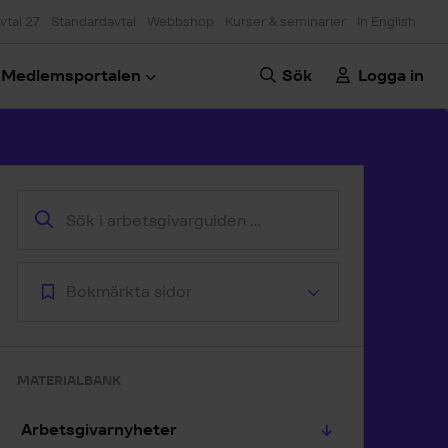
vtal 27
Standardavtal
Webbshop
Kurser & seminarier
In English
Medlemsportalen
Sök
Logga in
oppa till artikeln
Bokmärkta sidor
MATERIALBANK
Arbetsgivarnyheter