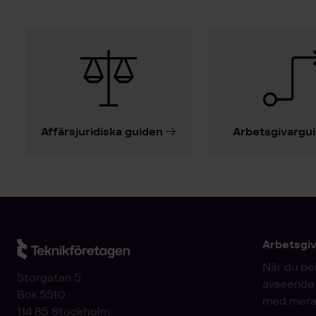
Affärsjuridiska guiden
Arbetsgivargu
Arbetsgi
När du be
Storgatan 5
avseende 
Box 5510
med mera
114 85 Stockholm