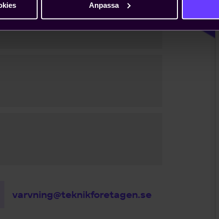
okies
Anpassa
varvning@teknikforetagen.se