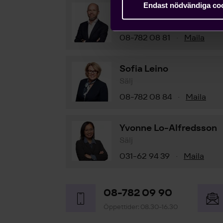
Endast nödvändiga co
Björn Widlert
Chef Medlemsenheten
08-782 08 81
Maila
·
Sofia Leino
Sälj
08-782 08 84
Maila
·
Yvonne Lo-Alfredsson
Sälj
031-62 94 39
Maila
·
08-782 09 90
Öppettider: 08.30-16.30