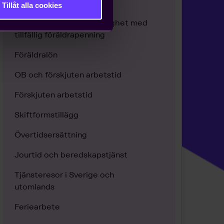
Sjukavdrag och sjuklön
Tillåt alla cookies
VAB - löneavdrag vid ledighet med
tillfällig föräldrapenning
Föräldralön
OB och förskjuten arbetstid
Förskjuten arbetstid
Skiftformstillägg
Övertidsersättning
Jourtid och beredskapstjänst
Tjänsteresor i Sverige och
utomlands
Feriearbete