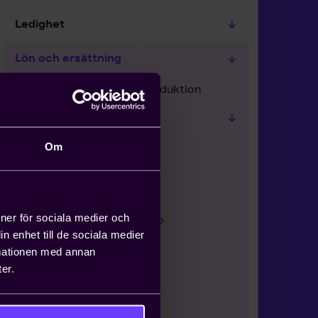
Ledighet
Lön och ersättning
Lön och ersättning - Introduktion
Att sätta lön
Lägsta lön per månad
Om
Löneutbetalning
Lön per dag och timme,
ioner för sociala medier och
löneberäkning vid frånvaro
n enhet till de sociala medier
Lön för del av löneperiod
rmationen med annan
er.
Semesterlön och
semesterersättning