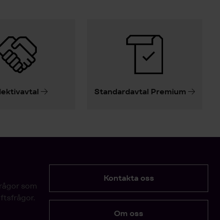
lektivavtal
Standardavtal Premium
Kontakta oss
frågor som
ftsfrågor.
Om oss