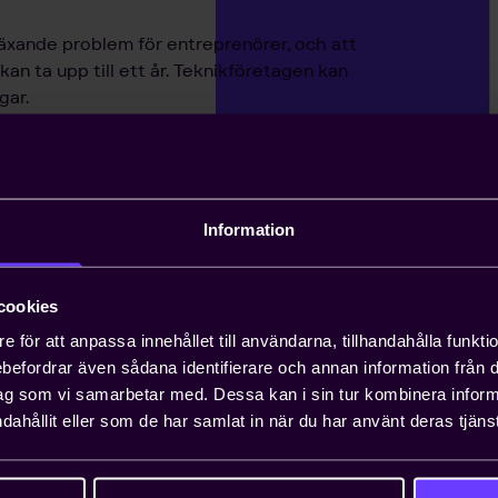
äxande problem för entreprenörer, och att
n ta upp till ett år. Teknikföretagen kan
gar.
 viktiga näringspolitiska
Information
nionsarbete i Sverige och EU för att ta
essen. Genom oss har du möjlighet att
lt företag i vanliga fall bara får ta
cookies
e för att anpassa innehållet till användarna, tillhandahålla funkt
rebefordrar även sådana identifierare och annan information från di
ag som vi samarbetar med. Dessa kan i sin tur kombinera info
dahållit eller som de har samlat in när du har använt deras tjänst