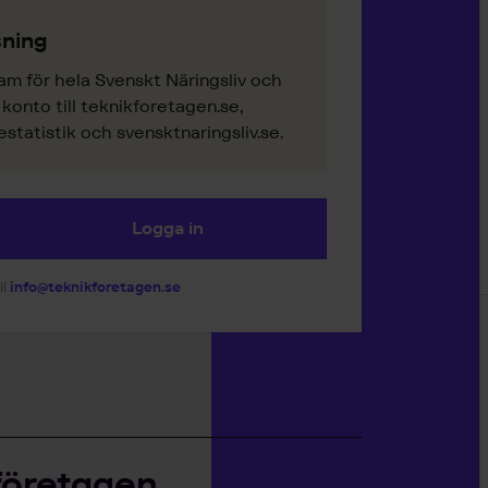
ning
am för hela Svenskt Näringsliv och
onto till teknikforetagen.se,
tatistik och svensktnaringsliv.se.
Logga in
ll
info@teknikforetagen.se
företagen