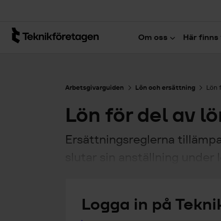
Hoppa till huvudinnehåll
Om oss
Här finns 
Arbetsgivarguiden
Lön och ersättning
Lön 
Lön för del av l
Ersättningsreglerna tillämpa
slutar sin anställning unde
Logga in på Tekni