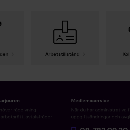
iden
Arbetstillstånd
Kol
varjouren
Medlemsservice
höver rådgivning
När du har administrativa 
arbetsrätt, avtalsfrågor
uppgiftsändringar och avgi
.