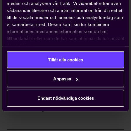
av arbetstillstånd
medier och analysera vår trafik. Vi vidarebefordrar även
Kompetensförsörjning är ett växande
sådana identifierare och annan information från din enhet
problem för entreprenörer, och att
till de sociala medier och annons- och analysföretag som
anställa icke-EU-medborgare kan ta upp
vi samarbetar med. Dessa kan i sin tur kombinera
till ett år. Teknikföretagen kan ordna
informationen med annan information som du har
arbetstillstånd på tio dagar.
tillhandahållit eller som de har samlat in när du har använt
deras tjänster.
Hjälp med att driva viktiga
Tillåt alla cookies
näringspolitiska frågor
Vi bedriver påverkans- och
Anpassa
opinionsarbete i Sverige och EU för att
ta tillvara våra medlemmars intressen.
Genom oss har du möjlighet att påverka
Endast nödvändiga cookies
beslut som du som enskilt företag i
vanliga fall bara får ta konsekvenserna av.