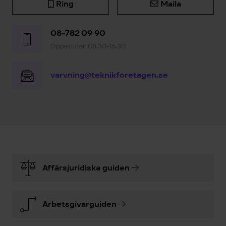
Ring
Maila
08-782 09 90
Öppettider: 08.30-16.30
varvning@teknikforetagen.se
Affärsjuridiska guiden
Arbetsgivarguiden