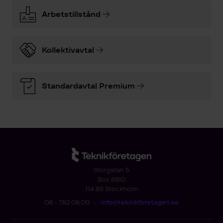
Arbetstillstånd
Kollektivavtal
Standardavtal Premium
Storgatan 5
Box 5510
114 85 Stockholm
08 - 782 08 00
•
info@teknikforetagen.se