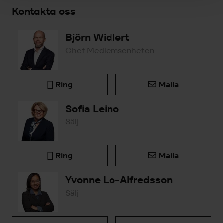
Kontakta oss
Björn Widlert
Chef Medlemsenheten
Ring
Maila
Sofia Leino
Sälj
Ring
Maila
Yvonne Lo-Alfredsson
Sälj