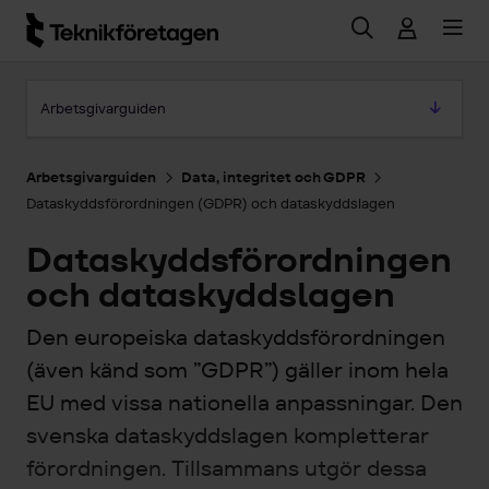
Hoppa till huvudinnehåll
Hoppa till artikeln
Arbetsgivarguiden
Arbetsgivarguiden
Data, integritet och GDPR
Dataskyddsförordningen (GDPR) och dataskyddslagen
Dataskyddsförordningen
och dataskyddslagen
Den europeiska dataskyddsförordningen
(även känd som ”GDPR”) gäller inom hela
EU med vissa nationella anpassningar. Den
svenska dataskyddslagen kompletterar
förordningen. Tillsammans utgör dessa