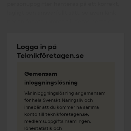
personuppgifter hanteras på ett korrekt,
lagligt och ansvarfullt sätt, se även länk
nedan för att komma till deras hemsida.
Logga in på
Teknikföretagen.se
Gemensam
inloggningslösning
Vår inloggningslösning är gemensam
för hela Svenskt Näringsliv och
innebär att du kommer ha samma
konto till teknikforetagen.se,
medlemsuppgiftsinsamlingen,
lönestatistik och