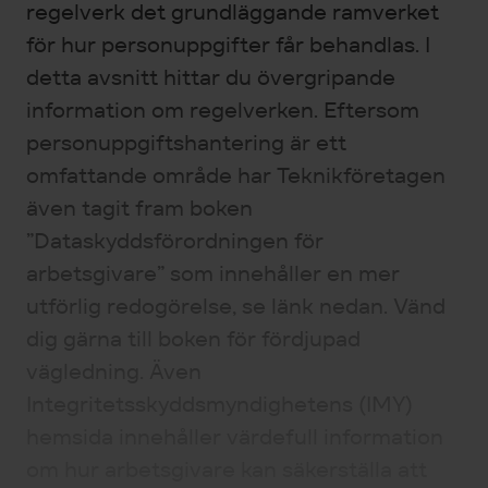
regelverk det grundläggande ramverket
för hur personuppgifter får behandlas. I
detta avsnitt hittar du övergripande
information om regelverken. Eftersom
personuppgiftshantering är ett
omfattande område har Teknikföretagen
även tagit fram boken
”Dataskyddsförordningen för
arbetsgivare” som innehåller en mer
utförlig redogörelse, se länk nedan. Vänd
dig gärna till boken för fördjupad
vägledning. Även
Integritetsskyddsmyndighetens (IMY)
hemsida innehåller värdefull information
om hur arbetsgivare kan säkerställa att