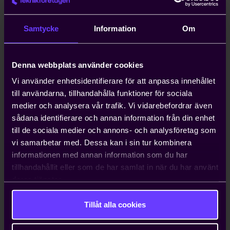
anställa icke-EU-medborgare kan ta upp
till ett år. Teknikföretagen kan ordna
Samtycke
Information
Om
arbetstillstånd på tio dagar.
Denna webbplats använder cookies
Hjälp med att driva viktiga
näringspolitiska frågor
Vi använder enhetsidentifierare för att anpassa innehållet
till användarna, tillhandahålla funktioner för sociala
Vi bedriver påverkans- och
medier och analysera vår trafik. Vi vidarebefordrar även
opinionsarbete i Sverige och EU för att
sådana identifierare och annan information från din enhet
ta tillvara våra medlemmars intressen.
till de sociala medier och annons- och analysföretag som
Genom oss har du möjlighet att påverka
vi samarbetar med. Dessa kan i sin tur kombinera
beslut som du som enskilt företag i
informationen med annan information som du har
vanliga fall bara får ta konsekvenserna av.
tillhandahållit eller som de har samlat in när du har använt
deras tjänster.
Tillåt alla cookies
Kontakta oss