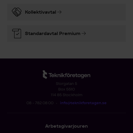
Kollektivavtal
Standardavtal Premium
Storgatan 5
Box 5510
114 85 Stockholm
08 - 782 08 00
•
info@teknikforetagen.se
Arbetsgivarjouren