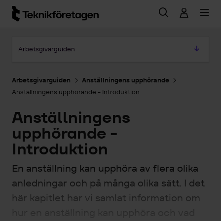
Hoppa till huvudinnehåll
Hoppa till artikeln
Arbetsgivarguiden
Arbetsgivarguiden
Anställningens upphörande
Anställningens upphörande - Introduktion
Anställningens
upphörande -
Introduktion
En anställning kan upphöra av flera olika
anledningar och på många olika sätt. I det
här kapitlet har vi samlat information om
hur en anställning kan upphöra och vad