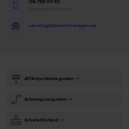
08-782 09 90
Öppettider: 08.30-16.30
varvning@teknikforetagen.se
Affärsjuridiska guiden
Arbetsgivarguiden
Arbetstillstånd