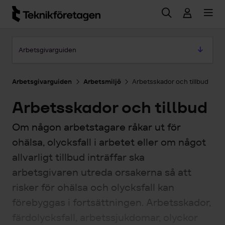
Hoppa till huvudinnehåll
Hoppa till artikeln
Arbetsgivarguiden
Arbetsgivarguiden
Arbetsmiljö
Arbetsskador och tillbud
Arbetsskador och tillbud
Om någon arbetstagare råkar ut för
ohälsa, olycksfall i arbetet eller om något
allvarligt tillbud inträffar ska
arbetsgivaren utreda orsakerna så att
risker för ohälsa och olycksfall kan
förebyggas i fortsättningen. Arbetsskador,
färdolycksfall, arbetssjukdomar, olyckor