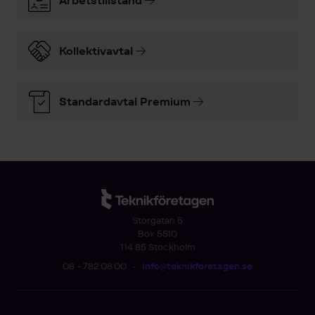
Arbetstillstånd
Kollektivavtal
Standardavtal Premium
Storgatan 5
Box 5510
114 85 Stockholm
08 - 782 08 00
•
info@teknikforetagen.se