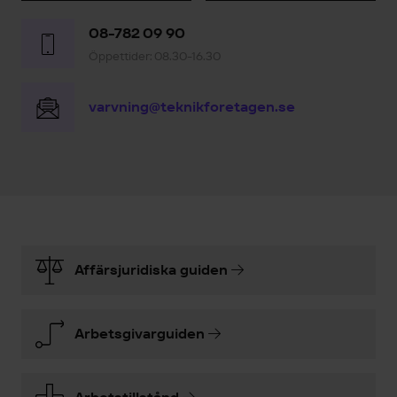
08-782 09 90
Öppettider: 08.30-16.30
varvning@teknikforetagen.se
Affärsjuridiska guiden
Arbetsgivarguiden