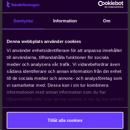
Kompetensförsörjning är ett växande
problem för entreprenörer, och att
anställa icke-EU-medborgare kan ta upp
Samtycke
Information
Om
till ett år. Teknikföretagen kan ordna
arbetstillstånd på tio dagar.
Denna webbplats använder cookies
Hjälp med att driva viktiga
Vi använder enhetsidentifierare för att anpassa innehållet
näringspolitiska frågor
till användarna, tillhandahålla funktioner för sociala
medier och analysera vår trafik. Vi vidarebefordrar även
Vi bedriver påverkans- och
sådana identifierare och annan information från din enhet
opinionsarbete i Sverige och EU för att
till de sociala medier och annons- och analysföretag som
ta tillvara våra medlemmars intressen.
vi samarbetar med. Dessa kan i sin tur kombinera
Genom oss har du möjlighet att påverka
informationen med annan information som du har
beslut som du som enskilt företag i
tillhandahållit eller som de har samlat in när du har använt
vanliga fall bara får ta konsekvenserna av.
deras tjänster.
Tillåt alla cookies
Kontakta oss