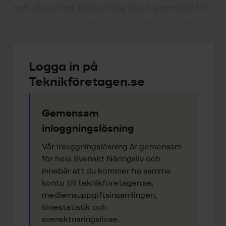
och allvarliga tillbud ska även anmälas till
Arbetsmiljöverket och Försäkringskassan.
Logga in på
Teknikföretagen.se
Gemensam
inloggningslösning
Vår inloggningslösning är gemensam
för hela Svenskt Näringsliv och
innebär att du kommer ha samma
konto till teknikforetagen.se,
medlemsuppgiftsinsamlingen,
lönestatistik och
svensktnaringsliv.se.