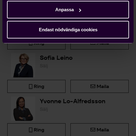
Anpassa
Björn Widlert
Chef Medlemsenheten
Endast nödvändiga cookies
Ring
Maila
Sofia Leino
Sälj
Ring
Maila
Yvonne Lo-Alfredsson
Sälj
Ring
Maila