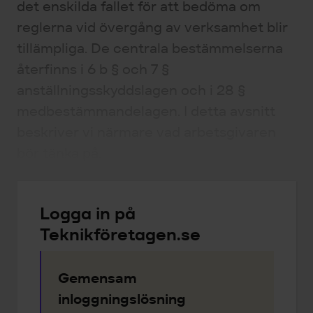
det enskilda fallet för att bedöma om
reglerna vid övergång av verksamhet blir
tillämpliga. De centrala bestämmelserna
återfinns i 6 b § och 7 §
anställningsskyddslagen och i 28 §
medbestämmandelagen. I detta avsnitt
beskriver vi närmare vad arbetsgivaren
bör tänka på.
Logga in på
Teknikföretagen.se
Gemensam
inloggningslösning