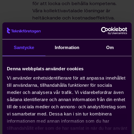
för att locka och behålla kompetens.
Våra kollektivavtalade lösningar är
heltäckande och kostnadseffektiva.
Hjälp med snabb handläggning
av arbetstillstånd
Samtycke
Information
Om
Kompetensförsörjning är ett växande
problem för entreprenörer, och att
anställa icke-EU-medborgare kan ta upp
Denna webbplats använder cookies
till ett år. Teknikföretagen kan ordna
Vi använder enhetsidentifierare för att anpassa innehållet
arbetstillstånd på tio dagar.
till användarna, tillhandahålla funktioner för sociala
medier och analysera vår trafik. Vi vidarebefordrar även
sådana identifierare och annan information från din enhet
Hjälp med att driva viktiga
till de sociala medier och annons- och analysföretag som
näringspolitiska frågor
vi samarbetar med. Dessa kan i sin tur kombinera
Vi bedriver påverkans- och
informationen med annan information som du har
opinionsarbete i Sverige och EU för att
tillhandahållit eller som de har samlat in när du har använt
ta tillvara våra medlemmars intressen.