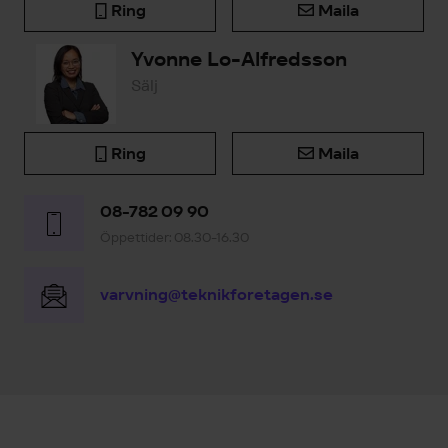
Ring
Maila
Yvonne Lo-Alfredsson
Sälj
Ring
Maila
08-782 09 90
Öppettider: 08.30-16.30
varvning@teknikforetagen.se