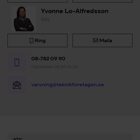
Yvonne Lo-Alfredsson
Sälj
Ring
Maila
08-782 09 90
Öppettider: 08.30-16.30
varvning@teknikforetagen.se