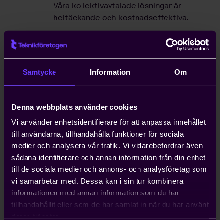
Våra kollektivavtalade lösningar är
heltäckande och kostnadseffektiva.
Hjälp med snabb handläggning
av arbetstillstånd
Samtycke
Information
Om
Kompetensförsörjning är ett växande
problem för entreprenörer, och att
anställa icke-EU-medborgare kan ta upp
Denna webbplats använder cookies
till ett år. Teknikföretagen kan ordna
Vi använder enhetsidentifierare för att anpassa innehållet
arbetstillstånd på tio dagar.
till användarna, tillhandahålla funktioner för sociala
medier och analysera vår trafik. Vi vidarebefordrar även
Hjälp med att driva viktiga
sådana identifierare och annan information från din enhet
näringspolitiska frågor
till de sociala medier och annons- och analysföretag som
vi samarbetar med. Dessa kan i sin tur kombinera
Vi bedriver påverkans- och
informationen med annan information som du har
opinionsarbete i Sverige och EU för att
tillhandahållit eller som de har samlat in när du har använt
ta tillvara våra medlemmars intressen.
deras tjänster.
Genom oss har du möjlighet att påverka