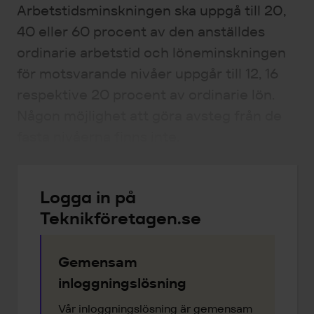
Arbetstidsminskningen ska uppgå till 20,
40 eller 60 procent av den anställdes
ordinarie arbetstid och löneminskningen
för motsvarande nivåer uppgår till 12, 16
respektive 20 procent av ordinarie lön.
Någon möjlighet att göra avsteg från de
fasta nivåerna finns inte.
Logga in på
Teknikföretagen.se
Gemensam
inloggningslösning
Vår inloggningslösning är gemensam