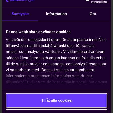
anställa icke-EU-medborgare kan ta upp
till ett år. Teknikföretagen kan ordna
Samtycke
Information
Om
arbetstillstånd på tio dagar.
Denna webbplats använder cookies
Hjälp med att driva viktiga
näringspolitiska frågor
Vi använder enhetsidentifierare för att anpassa innehållet
till användarna, tillhandahålla funktioner för sociala
Vi bedriver påverkans- och
medier och analysera vår trafik. Vi vidarebefordrar även
opinionsarbete i Sverige och EU för att
sådana identifierare och annan information från din enhet
ta tillvara våra medlemmars intressen.
till de sociala medier och annons- och analysföretag som
Genom oss har du möjlighet att påverka
vi samarbetar med. Dessa kan i sin tur kombinera
beslut som du som enskilt företag i
informationen med annan information som du har
vanliga fall bara får ta konsekvenserna av.
tillhandahållit eller som de har samlat in när du har använt
deras tjänster.
Tillåt alla cookies
Kontakta oss