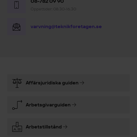
08-782 09 90
Öppettider: 08.30-16.30
varvning@teknikforetagen.se
Affärsjuridiska guiden
Arbetsgivarguiden
Arbetstillstånd