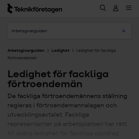
Hoppa till huvudinnehåll
Hoppa till artikeln
Arbetsgivarguiden
Arbetsgivarguiden
Ledighet
Ledighet för fackliga
förtroendemän
Ledighet för fackliga
förtroendemän
De fackliga förtroendemännens ställning
regleras i förtroendemannalagen och
utvecklingsavtalet. Fackliga
representanter på arbetsplatsen har rätt
till skälig ledighet för fackliga uppdrag