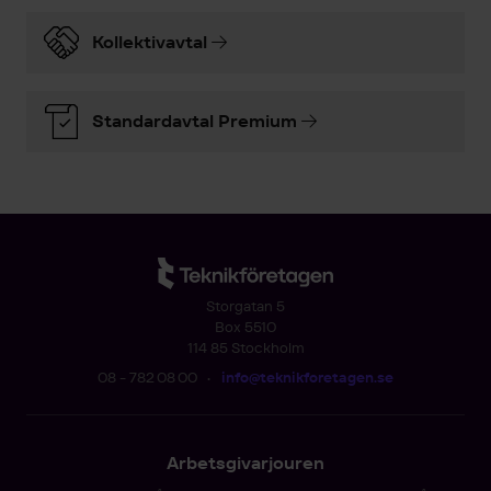
Kollektivavtal
Standardavtal Premium
Storgatan 5
Box 5510
114 85 Stockholm
08 - 782 08 00
•
info@teknikforetagen.se
Arbetsgivarjouren