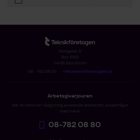
Storgatan 5
Box 5510
114 85 Stockholm
08 - 782 08 00
•
info@teknikforetagen.se
Arbetsgivarjouren
När du behöver rådgivning avseende arbetsrätt, avtalsfrågor
med mera.
08-782 08 80