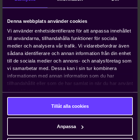
Hjälp med att driva viktiga
näringspolitiska frågor
Denna webbplats använder cookies
Vi bedriver påverkans- och
opinionsarbete i Sverige och EU för att
Vi använder enhetsidentifierare för att anpassa innehållet
ta tillvara våra medlemmars intressen.
till användarna, tillhandahålla funktioner för sociala
Genom oss har du möjlighet att påverka
medier och analysera vår trafik. Vi vidarebefordrar även
beslut som du som enskilt företag i
sådana identifierare och annan information från din enhet
vanliga fall bara får ta konsekvenserna av.
till de sociala medier och annons- och analysföretag som
vi samarbetar med. Dessa kan i sin tur kombinera
informationen med annan information som du har
tillhandahållit eller som de har samlat in när du har använt
Kontakta oss
deras tjänster.
Tillåt alla cookies
Björn Widlert
Chef Medlemsenheten
Anpassa
Ring
Maila