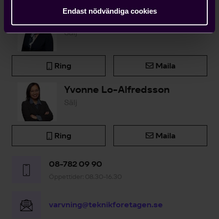
Endast nödvändiga cookies
Sofia Leino
Sälj
Ring
Maila
Yvonne Lo-Alfredsson
Sälj
Ring
Maila
08-782 09 90
Öppettider: 08.30-16.30
varvning@teknikforetagen.se