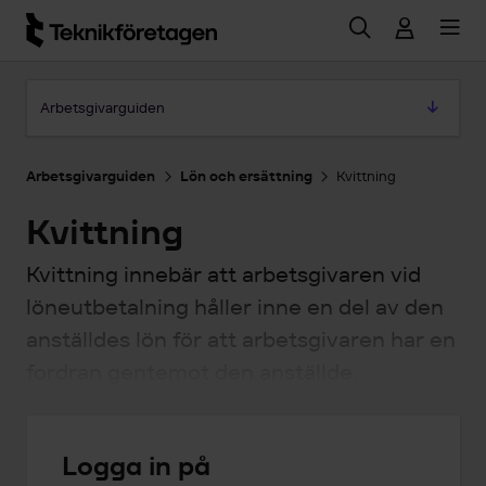
Hoppa till huvudinnehåll
Hoppa till artikeln
Arbetsgivarguiden
Arbetsgivarguiden
Lön och ersättning
Kvittning
Kvittning
Kvittning innebär att arbetsgivaren vid
löneutbetalning håller inne en del av den
anställdes lön för att arbetsgivaren har en
fordran gentemot den anställde.
Logga in på