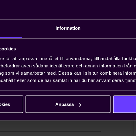
andläggning av
Information
äxande problem för entreprenörer, och att
n ta upp till ett år. Teknikföretagen kan
gar.
cookies
e för att anpassa innehållet till användarna, tillhandahålla funkt
rebefordrar även sådana identifierare och annan information från di
 viktiga näringspolitiska
ag som vi samarbetar med. Dessa kan i sin tur kombinera info
dahållit eller som de har samlat in när du har använt deras tjänst
nionsarbete i Sverige och EU för att ta
essen. Genom oss har du möjlighet att
lt företag i vanliga fall bara får ta
okies
Anpassa