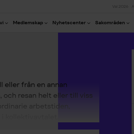
Val 2026
A
vi
Medlemskap
Nyhetscenter
Sakområden
H
l eller från en annan
och resan helt eller till viss
rdinarie arbetstiden,
i kollektivavtalet.