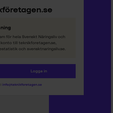
kföretagen.se
ning
am för hela Svenskt Näringsliv och
onto till teknikforetagen.se,
tatistik och svensktnaringsliv.se.
Logga in
ll
info@teknikforetagen.se