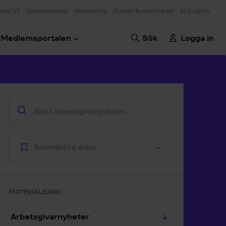
vtal 27
Standardavtal
Webbshop
Kurser & seminarier
In English
Medlemsportalen
Sök
Logga in
oppa till artikeln
Bokmärkta sidor
MATERIALBANK
Arbetsgivarnyheter