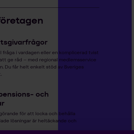
företagen
etsgivarfrågor
 fråga i vardagen eller en komplicerad tvist
 att ge råd – med regional medlemsservice
. Du får helt enkelt stöd av Sveriges
.
pensions- och
ar
görande för att locka och behålla
lade lösningar är heltäckande och