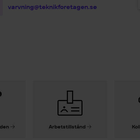
varvning@teknikforetagen.se
iden
Arbetstillstånd
Kol