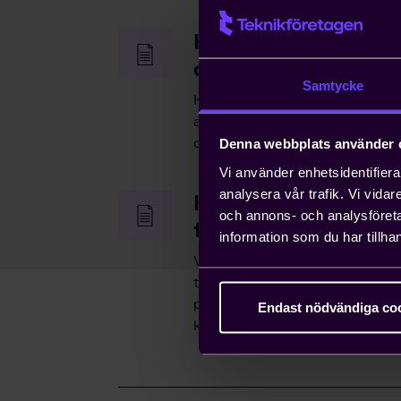
Hjälp med snabb h
arbetstillstånd
Samtycke
Kompetensförsörjning är ett v
anställa icke-EU-medborgare ka
ordna arbetstillstånd på tio da
Denna webbplats använder 
Vi använder enhetsidentifierar
analysera vår trafik. Vi vida
Hjälp med att driva
och annons- och analysföret
frågor
information som du har tillhan
Vi bedriver påverkans- och opi
tillvara våra medlemmars intr
påverka beslut som du som enski
Endast nödvändiga co
konsekvenserna av.