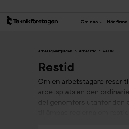
Hoppa till huvudinnehåll
Om oss
Här finns 
Arbetsgivarguiden
Arbetstid
Restid
Restid
Om en arbetstagare reser til
arbetsplats än den ordinarie, 
del genomförs utanför den o
tillämpas reglerna om restid 