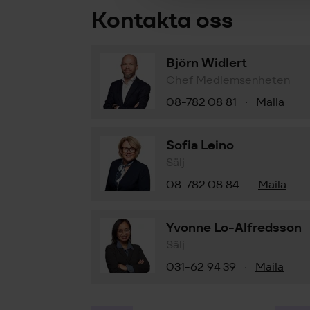
Kontakta oss
Björn Widlert
Chef Medlemsenheten
08-782 08 81
Maila
·
Sofia Leino
Sälj
08-782 08 84
Maila
·
Yvonne Lo-Alfredsson
Sälj
031-62 94 39
Maila
·