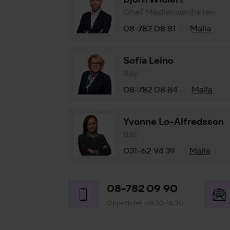
Chef Medlemsenheten
08-782 08 81
Maila
·
Sofia Leino
Sälj
08-782 08 84
Maila
·
Yvonne Lo-Alfredsson
Sälj
031-62 94 39
Maila
·
08-782 09 90
Öppettider: 08.30-16.30