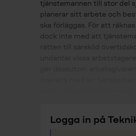
tjänstemannen till stor del s
planerar sitt arbete och be
ska förläggas. För att räkna
dock inte med att tjänstem
rätten till särskild övertids
undantar vissa arbetstagare
ger dessutom arbetsgivaren
överens med en tjänsteman 
under vissa förutsättningar.
Logga in på Tekni