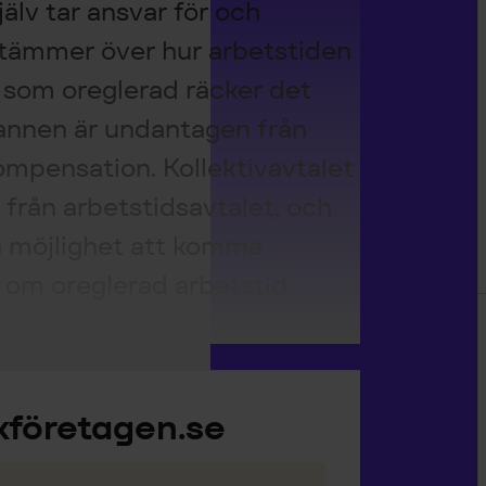
jälv tar ansvar för och
stämmer över hur arbetstiden
s som oreglerad räcker det
annen är undantagen från
kompensation. Kollektivavtalet
 från arbetstidsavtalet, och
 möjlighet att komma
om oreglerad arbetstid
kföretagen.se