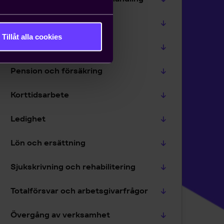
Extern arbetskraft
Tillåt alla cookies
Uthyrningslagen
Pension och försäkring
Korttidsarbete
Ledighet
Lön och ersättning
Sjukskrivning och rehabilitering
Totalförsvar och arbetsgivarfrågor
Övergång av verksamhet