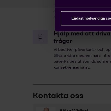
Kompetensförsörjning är ett v
anställa icke-EU-medborgare ka
ordna arbetstillstånd på tio da
Endast nödvändiga co
Hjälp med att driva
frågor
Vi bedriver påverkans- och opi
tillvara våra medlemmars intr
påverka beslut som du som enski
konsekvenserna av.
Kontakta oss
Björn Widlert