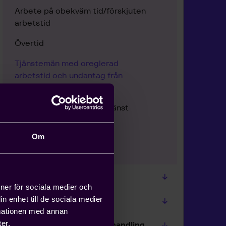
Arbete på obekväm tid/förskjuten
arbetstid
Övertid
Tjänstemän med oreglerad
arbetstid och undantag från
arbetstidsavtalet
Jourtid och beredskapstjänst
Restid
Om
Flexibel arbetstid (flextid)
Bolaget och facket
ioner för sociala medier och
n enhet till de sociala medier
Data, integritet och GDPR
rmationen med annan
er.
Diskriminering och likabehandling