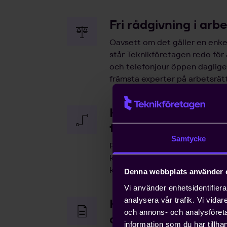
Fri rådgivning i arb
Oavsett om det gäller en enkel
står Teknikföretagen redo för
och telefonjour öppen dagligen
främsta experter på arbetsrätt
Kostnadseffektiva 
försäkringslösning
Samtycke
Pension och försäkringar är av
kompetens. Våra kollektivavta
kostnadseffektiva.
Denna webbplats använder 
Vi använder enhetsidentifierar
analysera vår trafik. Vi vida
Hjälp med snabb h
och annons- och analysföret
arbetstillstånd
information som du har tillhan