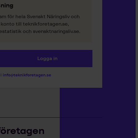
ning
am för hela Svenskt Näringsliv och
onto till teknikforetagen.se,
tatistik och svensktnaringsliv.se.
Logga in
ll
info@teknikforetagen.se
företagen