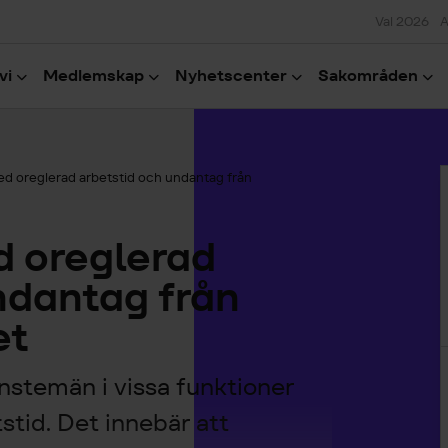
Val 2026
A
vi
Medlemskap
Nyhetscenter
Sakområden
H
d oreglerad arbetstid och undantag från
 oreglerad
ndantag från
et
jänstemän i vissa funktioner
tstid. Det innebär att