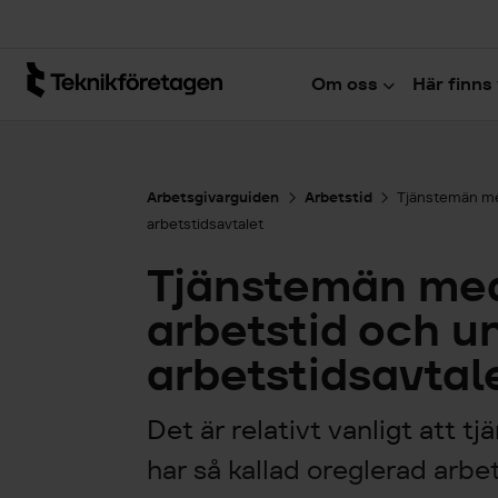
Hoppa till huvudinnehåll
Om oss
Här finns 
Arbetsgivarguiden
Arbetstid
Tjänstemän me
arbetstidsavtalet
Tjänstemän med
arbetstid och u
arbetstidsavtal
Det är relativt vanligt att t
har så kallad oreglerad arbe