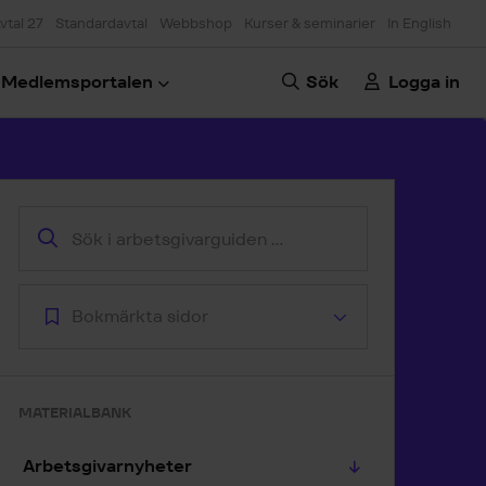
vtal 27
Standardavtal
Webbshop
Kurser & seminarier
In English
Medlemsportalen
Sök
Logga in
oppa till artikeln
Bokmärkta sidor
MATERIALBANK
Arbetsgivarnyheter