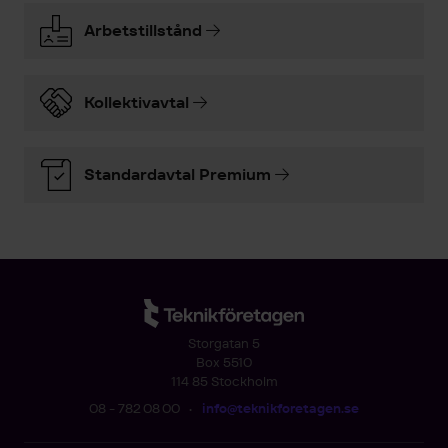
Arbetstillstånd
Kollektivavtal
Standardavtal Premium
Storgatan 5
Box 5510
114 85 Stockholm
08 - 782 08 00
•
info@teknikforetagen.se