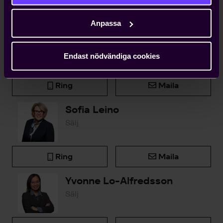
Kontakta oss
Anpassa
Björn Widlert
Chef Medlemsenheten
Endast nödvändiga cookies
Ring
Maila
Sofia Leino
Sälj
Ring
Maila
Yvonne Lo-Alfredsson
Sälj