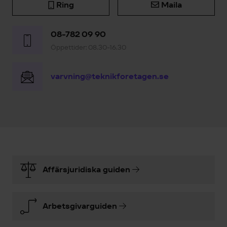
Ring
Maila
08-782 09 90
Öppettider: 08.30-16.30
varvning@teknikforetagen.se
Affärsjuridiska guiden
Arbetsgivarguiden