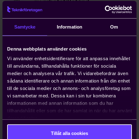
av arbetstillstånd
Kompetensförsörjning är ett växande
problem för entreprenörer, och att
anställa icke-EU-medborgare kan ta upp
Samtycke
Information
Om
till ett år. Teknikföretagen kan ordna
arbetstillstånd på tio dagar.
Denna webbplats använder cookies
Vi använder enhetsidentifierare för att anpassa innehållet
Hjälp med att driva viktiga
till användarna, tillhandahålla funktioner för sociala
näringspolitiska frågor
medier och analysera vår trafik. Vi vidarebefordrar även
Vi bedriver påverkans- och
sådana identifierare och annan information från din enhet
opinionsarbete i Sverige och EU för att
till de sociala medier och annons- och analysföretag som
ta tillvara våra medlemmars intressen.
vi samarbetar med. Dessa kan i sin tur kombinera
Genom oss har du möjlighet att påverka
informationen med annan information som du har
beslut som du som enskilt företag i
tillhandahållit eller som de har samlat in när du har använt
vanliga fall bara får ta konsekvenserna av.
deras tjänster.
Tillåt alla cookies