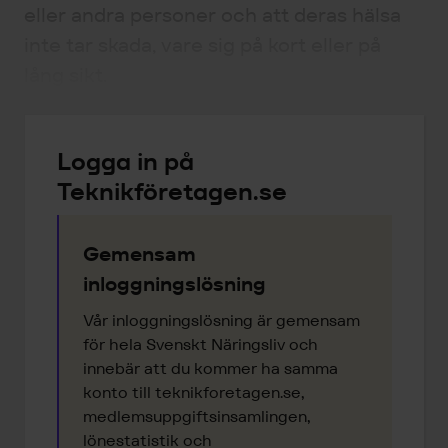
eller andra personer och att deras hälsa
inte tar skada, vare sig på kort eller på
lång sikt.
Logga in på
Teknikföretagen.se
Gemensam
inloggningslösning
Vår inloggningslösning är gemensam
för hela Svenskt Näringsliv och
innebär att du kommer ha samma
konto till teknikforetagen.se,
medlemsuppgiftsinsamlingen,
lönestatistik och