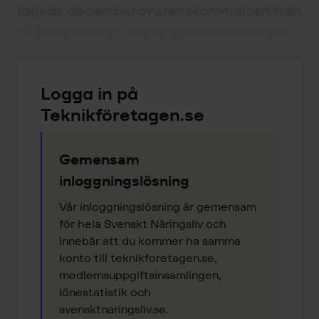
kallade decemberöverenskommelsen från
1906 och enligt Arbetsdomstolens praxis.
Logga in på
Teknikföretagen.se
Gemensam
inloggningslösning
Vår inloggningslösning är gemensam
för hela Svenskt Näringsliv och
innebär att du kommer ha samma
konto till teknikforetagen.se,
medlemsuppgiftsinsamlingen,
lönestatistik och
svensktnaringsliv.se.