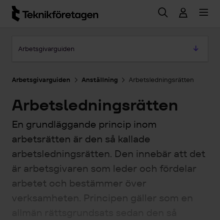
Hoppa till huvudinnehåll
Hoppa till artikeln
Arbetsgivarguiden
Arbetsgivarguiden
Anställning
Arbetsledningsrätten
Arbetsledningsrätten
En grundläggande princip inom
arbetsrätten är den så kallade
arbetsledningsrätten. Den innebär att det
är arbetsgivaren som leder och fördelar
arbetet och bestämmer över
verksamheten. Principen gäller som en
allmän rättsgrundsats sedan den så