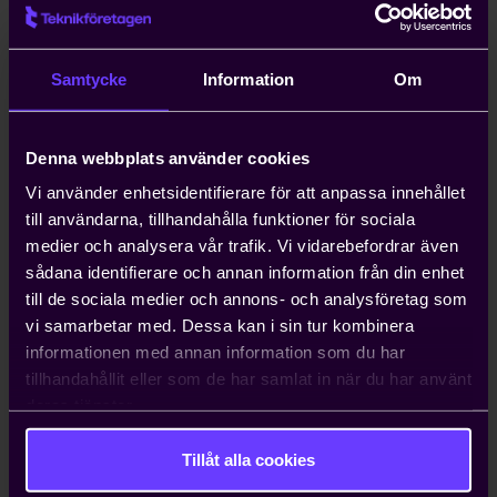
Kompetensförsörjning är ett växande
problem för entreprenörer, och att
anställa icke-EU-medborgare kan ta upp
Samtycke
Information
Om
till ett år. Teknikföretagen kan ordna
arbetstillstånd på tio dagar.
Denna webbplats använder cookies
Hjälp med att driva viktiga
Vi använder enhetsidentifierare för att anpassa innehållet
näringspolitiska frågor
till användarna, tillhandahålla funktioner för sociala
medier och analysera vår trafik. Vi vidarebefordrar även
Vi bedriver påverkans- och
sådana identifierare och annan information från din enhet
opinionsarbete i Sverige och EU för att
till de sociala medier och annons- och analysföretag som
ta tillvara våra medlemmars intressen.
vi samarbetar med. Dessa kan i sin tur kombinera
Genom oss har du möjlighet att påverka
informationen med annan information som du har
beslut som du som enskilt företag i
tillhandahållit eller som de har samlat in när du har använt
vanliga fall bara får ta konsekvenserna av.
deras tjänster.
Tillåt alla cookies
Kontakta oss