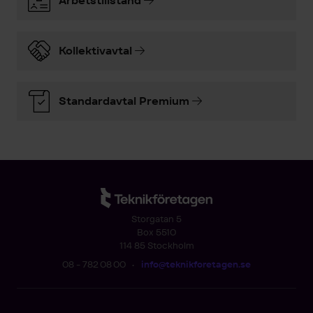
Arbetstillstånd
Kollektivavtal
Standardavtal Premium
Storgatan 5
Box 5510
114 85 Stockholm
08 - 782 08 00
•
info@teknikforetagen.se