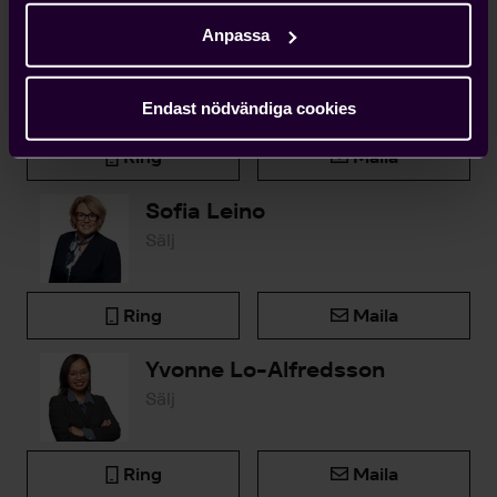
Anpassa
Björn Widlert
Chef Medlemsenheten
Endast nödvändiga cookies
Ring
Maila
Sofia Leino
Sälj
Ring
Maila
Yvonne Lo-Alfredsson
Sälj
Ring
Maila