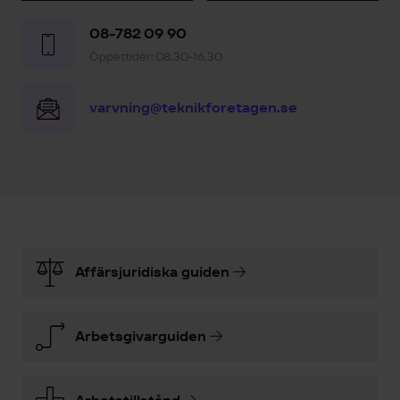
08-782 09 90
Öppettider: 08.30-16.30
varvning@teknikforetagen.se
Affärsjuridiska guiden
Arbetsgivarguiden