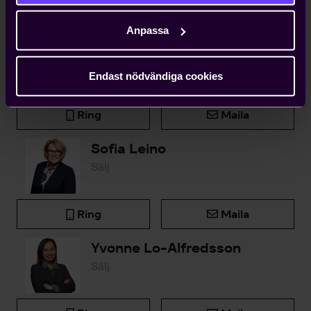
Kontakta oss
Anpassa
Björn Widlert
Chef Medlemsenheten
Endast nödvändiga cookies
Ring
Maila
Sofia Leino
Sälj
Ring
Maila
Yvonne Lo-Alfredsson
Sälj