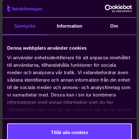
Kompetensförsörjning är ett växande
problem för entreprenörer, och att
anställa icke-EU-medborgare kan ta upp
Samtycke
Information
Om
till ett år. Teknikföretagen kan ordna
arbetstillstånd på tio dagar.
Denna webbplats använder cookies
Vi använder enhetsidentifierare för att anpassa innehållet
Hjälp med att driva viktiga
till användarna, tillhandahålla funktioner för sociala
näringspolitiska frågor
medier och analysera vår trafik. Vi vidarebefordrar även
Vi bedriver påverkans- och
sådana identifierare och annan information från din enhet
opinionsarbete i Sverige och EU för att
till de sociala medier och annons- och analysföretag som
ta tillvara våra medlemmars intressen.
vi samarbetar med. Dessa kan i sin tur kombinera
Genom oss har du möjlighet att påverka
informationen med annan information som du har
beslut som du som enskilt företag i
tillhandahållit eller som de har samlat in när du har använt
vanliga fall bara får ta konsekvenserna av.
deras tjänster.
Tillåt alla cookies