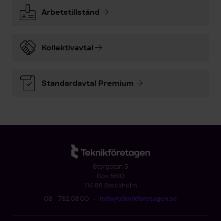
Arbetstillstånd
Kollektivavtal
Standardavtal Premium
Storgatan 5
Box 5510
114 85 Stockholm
08 - 782 08 00
•
info@teknikforetagen.se