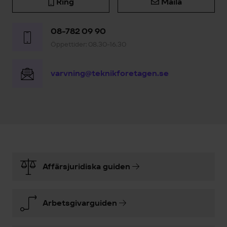
Ring
Maila
08-782 09 90
Öppettider: 08.30-16.30
varvning@teknikforetagen.se
Affärsjuridiska guiden
Arbetsgivarguiden