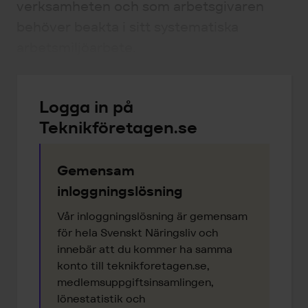
verksamheten och som arbetsgivaren
behöver beakta i sitt systematiska
arbetsmiljöarbete.
Logga in på
Teknikföretagen.se
Gemensam
inloggningslösning
Vår inloggningslösning är gemensam
för hela Svenskt Näringsliv och
innebär att du kommer ha samma
konto till teknikforetagen.se,
medlemsuppgiftsinsamlingen,
lönestatistik och