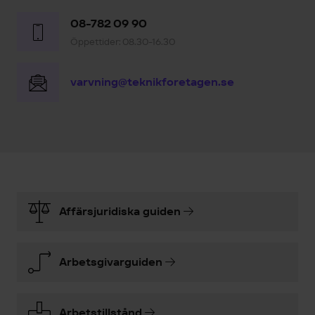
08-782 09 90
Öppettider: 08.30-16.30
varvning@teknikforetagen.se
Affärsjuridiska guiden
Arbetsgivarguiden
Arbetstillstånd