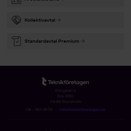
Kollektivavtal
Standardavtal Premium
Storgatan 5
Box 5510
114 85 Stockholm
08 - 782 08 00
•
info@teknikforetagen.se