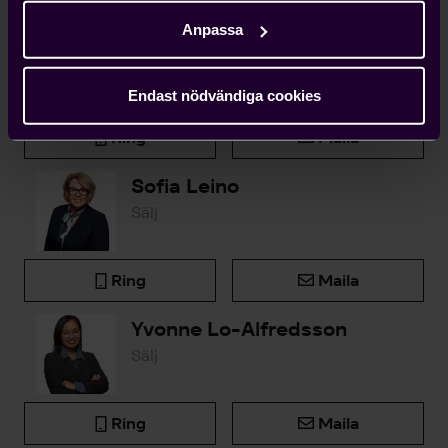
Anpassa
Björn Widlert
Chef Medlemsenheten
Endast nödvändiga cookies
Ring
Maila
Sofia Leino
Sälj
Ring
Maila
Yvonne Lo-Alfredsson
Sälj
Ring
Maila