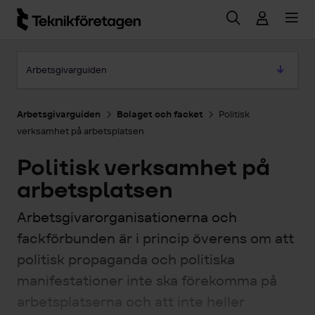
Hoppa till huvudinnehåll
Hoppa till artikeln
Arbetsgivarguiden
Arbetsgivarguiden
Bolaget och facket
Politisk
verksamhet på arbetsplatsen
Politisk verksamhet på
arbetsplatsen
Arbetsgivarorganisationerna och
fackförbunden är i princip överens om att
politisk propaganda och politiska
manifestationer inte ska förekomma på
arbetsplatserna och att inte heller