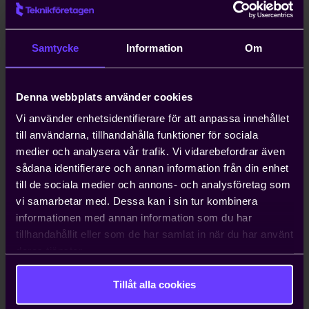
Kompetensförsörjning är ett växande
problem för entreprenörer, och att
anställa icke-EU-medborgare kan ta upp
Samtycke
Information
Om
till ett år. Teknikföretagen kan ordna
arbetstillstånd på tio dagar.
Denna webbplats använder cookies
Hjälp med att driva viktiga
Vi använder enhetsidentifierare för att anpassa innehållet
näringspolitiska frågor
till användarna, tillhandahålla funktioner för sociala
medier och analysera vår trafik. Vi vidarebefordrar även
Vi bedriver påverkans- och
sådana identifierare och annan information från din enhet
opinionsarbete i Sverige och EU för att
till de sociala medier och annons- och analysföretag som
ta tillvara våra medlemmars intressen.
vi samarbetar med. Dessa kan i sin tur kombinera
Genom oss har du möjlighet att påverka
informationen med annan information som du har
beslut som du som enskilt företag i
tillhandahållit eller som de har samlat in när du har använt
vanliga fall bara får ta konsekvenserna av.
deras tjänster.
Tillåt alla cookies
Kontakta oss