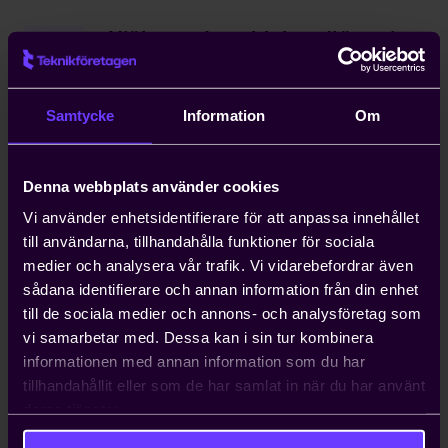
Hjälp med snabb handläggning
av arbetstillstånd
Kompetensförsörjning är ett växande
Samtycke
Information
Om
problem för entreprenörer, och att
anställa icke-EU-medborgare kan ta upp
till ett år. Teknikföretagen kan ordna
Denna webbplats använder cookies
arbetstillstånd på tio dagar.
Vi använder enhetsidentifierare för att anpassa innehållet
till användarna, tillhandahålla funktioner för sociala
Hjälp med att driva viktiga
medier och analysera vår trafik. Vi vidarebefordrar även
näringspolitiska frågor
sådana identifierare och annan information från din enhet
Vi bedriver påverkans- och
till de sociala medier och annons- och analysföretag som
opinionsarbete i Sverige och EU för att
vi samarbetar med. Dessa kan i sin tur kombinera
ta tillvara våra medlemmars intressen.
informationen med annan information som du har
Genom oss har du möjlighet att påverka
tillhandahållit eller som de har samlat in när du har använt
beslut som du som enskilt företag i
deras tjänster.
vanliga fall bara får ta konsekvenserna av.