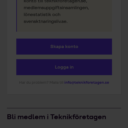
konto till teknikforetagen.se,
medlemsuppgiftsinsamlingen,
lönestatistik och
svensktnaringsliv.se.
Skapa konto
Logga in
Har du problem? Maila till
info@teknikforetagen.se
Bli medlem i Teknikföretagen