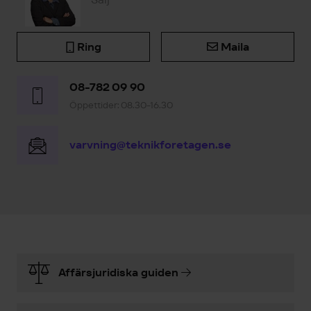
Ring
Maila
08-782 09 90
Öppettider: 08.30-16.30
varvning@teknikforetagen.se
Affärsjuridiska guiden