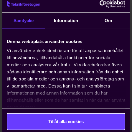
Kompetensförsörjning är ett växande
problem för entreprenörer, och att
anställa icke-EU-medborgare kan ta upp
Samtycke
Information
Om
till ett år. Teknikföretagen kan ordna
arbetstillstånd på tio dagar.
Denna webbplats använder cookies
Hjälp med att driva viktiga
Vi använder enhetsidentifierare för att anpassa innehållet
näringspolitiska frågor
till användarna, tillhandahålla funktioner för sociala
medier och analysera vår trafik. Vi vidarebefordrar även
Vi bedriver påverkans- och
sådana identifierare och annan information från din enhet
opinionsarbete i Sverige och EU för att
till de sociala medier och annons- och analysföretag som
ta tillvara våra medlemmars intressen.
vi samarbetar med. Dessa kan i sin tur kombinera
Genom oss har du möjlighet att påverka
informationen med annan information som du har
beslut som du som enskilt företag i
tillhandahållit eller som de har samlat in när du har använt
vanliga fall bara får ta konsekvenserna av.
deras tjänster.
Tillåt alla cookies
Kontakta oss