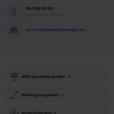
08-782 09 90
Öppettider: 08.30-16.30
varvning@teknikforetagen.se
Affärsjuridiska guiden
Arbetsgivarguiden
Arbetstillstånd