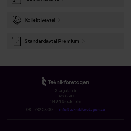
Kollektivavtal
Standardavtal Premium
Storgatan 5
Box 5510
114 85 Stockholm
08 - 782 08 00
•
info@teknikforetagen.se