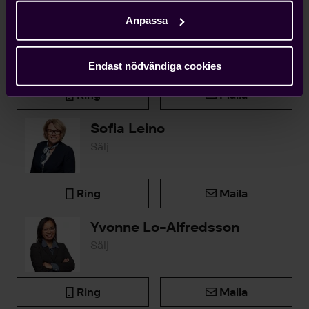
Anpassa
Björn Widlert
Chef Medlemsenheten
Endast nödvändiga cookies
Ring
Maila
Sofia Leino
Sälj
Ring
Maila
Yvonne Lo-Alfredsson
Sälj
Ring
Maila