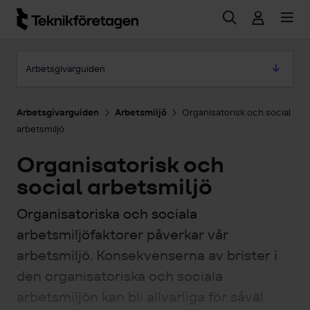
Hoppa till huvudinnehåll
Hoppa till artikeln
Arbetsgivarguiden
Arbetsgivarguiden
Arbetsmiljö
Organisatorisk och social
arbetsmiljö
Organisatorisk och
social arbetsmiljö
Organisatoriska och sociala
arbetsmiljöfaktorer påverkar vår
arbetsmiljö. Konsekvenserna av brister i
den organisatoriska och sociala
arbetsmiljön kan bli allvarliga för såväl